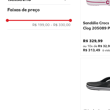
Chinelos
35
Faixas de preço
36
37
Sandália Croc
R$ 199,00
–
R$ 330,00
Clog 205089 P
38
39
R$
329
,
99
40
ou
10
x de
R$
32
,
9
R$ 313,49
à vist
41
42
43
44