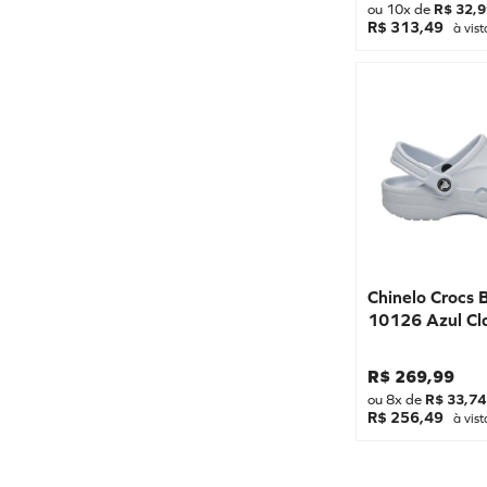
ou
10
x de
R$
32
,
9
R$ 313,49
à vist
Chinelo Crocs 
10126 Azul Cl
R$
269
,
99
ou
8
x de
R$
33
,
74
R$ 256,49
à vist