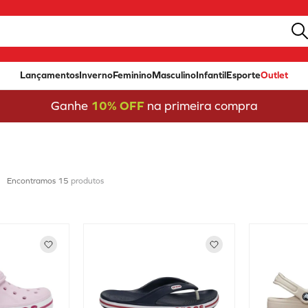
Lançamentos
Inverno
Feminino
Masculino
Infantil
Esporte
Outlet
Ganhe
10% OFF
na primeira compra
15
produtos