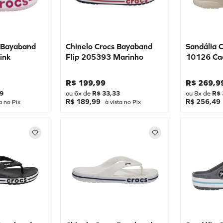
s Bayaband
Chinelo Crocs Bayaband
Sandália 
ink
Flip 205393 Marinho
10126 Ca
R$
199
,
99
R$
269
,
9
9
ou
6
x de
R$
33
,
33
ou
8
x de
R$
R$ 189,99
R$ 256,49
a no Pix
à vista no Pix