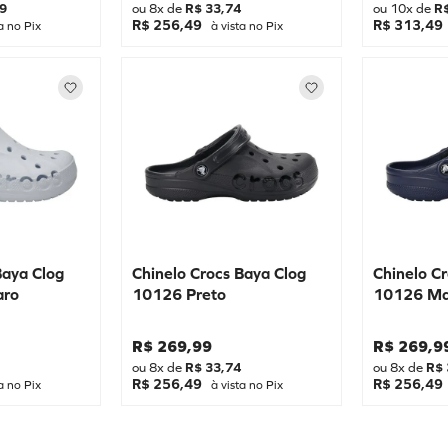
9
ou
8
x de
R$
33
,
74
ou
10
x de
R
R$ 256,49
R$ 313,49
a no Pix
à vista no Pix
Baya Clog
Chinelo Crocs Baya Clog
Chinelo C
aro
10126 Preto
10126 Ma
R$
269
,
99
R$
269
,
9
ou
8
x de
R$
33
,
74
ou
8
x de
R$
R$ 256,49
R$ 256,49
a no Pix
à vista no Pix