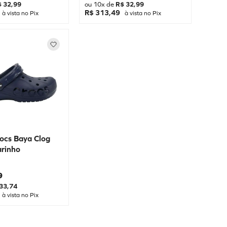
$
32
,
99
ou
10
x de
R$
32
,
99
R$ 313,49
à vista no Pix
à vista no Pix
rocs Baya Clog
rinho
9
33
,
74
à vista no Pix