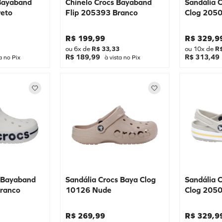
 Bayaband
Chinelo Crocs Bayaband
Sandália 
reto
Flip 205393 Branco
Clog 205
R$
199
,
99
R$
329
,
9
ou
6
x de
R$
33
,
33
ou
10
x de
R
R$ 189,99
R$ 313,49
a no Pix
à vista no Pix
s Bayaband
Sandália Crocs Baya Clog
Sandália 
ranco
10126 Nude
Clog 205
R$
269
,
99
R$
329
,
9