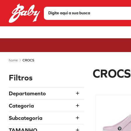
Digite aqui a sua busca
TERMOS MAIS BUSCADOS
1
º
tenis
2
º
sandália
3
º
bota
CROCS
4
º
olympikus
CROCS
Filtros
5
º
scarpin
6
º
modare
Departamento
7
º
chuteira
Feminino
Categoria
8
º
mizuno
Masculino
Calçados
9
º
via marte
Subcategoria
10
º
tênis via marte
Sandálias
TAMANHO