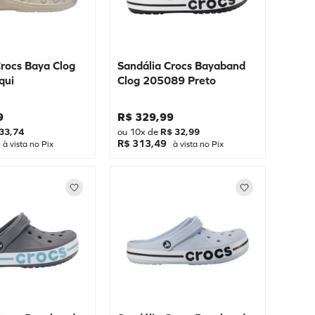
Crocs Baya Clog
Sandália Crocs Bayaband
qui
Clog 205089 Preto
9
R$
329
,
99
33
,
74
ou
10
x de
R$
32
,
99
R$ 313,49
à vista no Pix
à vista no Pix