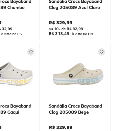
Crocs Bayaband
Sandália Crocs Bayaband
089 Chumbo
Clog 205089 Azul Claro
9
R$
329
,
99
$
32
,
99
ou
10
x de
R$
32
,
99
R$ 313,49
à vista no Pix
à vista no Pix
Crocs Bayaband
Sandália Crocs Bayaband
089 Caqui
Clog 205089 Bege
9
R$
329
,
99