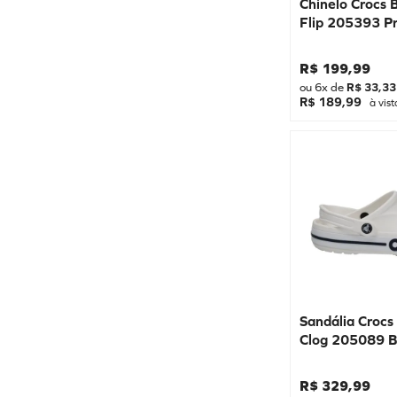
Chinelo Crocs
Flip 205393 P
R$
199
,
99
ou
6
x de
R$
33
,
33
R$ 189,99
à vist
Sandália Croc
Clog 205089 B
R$
329
,
99