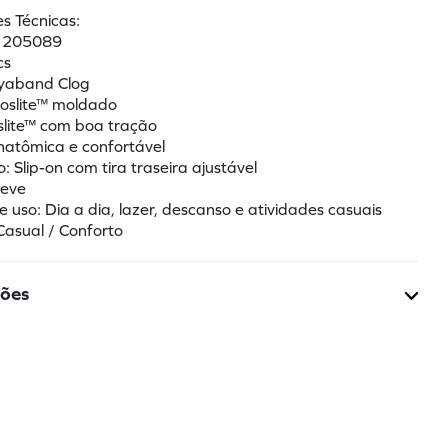
s Técnicas:
: 205089
cs
ayaband Clog
roslite™ moldado
oslite™ com boa tração
Anatômica e confortável
 Slip-on com tira traseira ajustável
leve
e uso: Dia a dia, lazer, descanso e atividades casuais
Casual / Conforto
ções