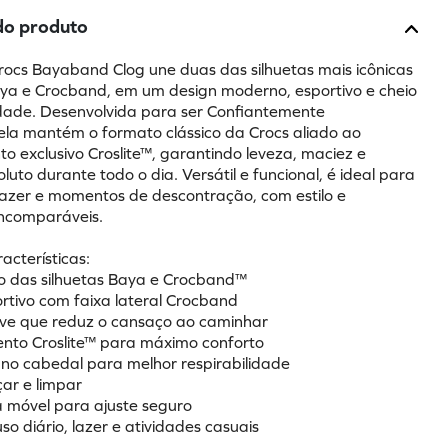
do produto
rocs Bayaband Clog une duas das silhuetas mais icônicas 
a e Crocband, em um design moderno, esportivo e cheio 
dade. Desenvolvida para ser Confiantemente 
 ela mantém o formato clássico da Crocs aliado ao 
 exclusivo Croslite™, garantindo leveza, maciez e 
luto durante todo o dia. Versátil e funcional, é ideal para 
 lazer e momentos de descontração, com estilo e 
incomparáveis.
racterísticas:
o das silhuetas Baya e Crocband™
ortivo com faixa lateral Crocband
leve que reduz o cansaço ao caminhar
nto Croslite™ para máximo conforto
s no cabedal para melhor respirabilidade
lçar e limpar
ra móvel para ajuste seguro
uso diário, lazer e atividades casuais