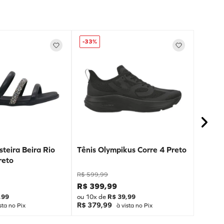
-
33%
teira Beira Rio
Tênis Olympikus Corre 4 Preto
reto
R$
599
,
99
R$
399
,
99
,
99
ou
10
x de
R$
39
,
99
R$ 379,99
sta no Pix
à vista no Pix