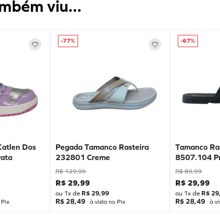
mbém viu...
-
77%
-
67%
Katlen Dos
Pegada Tamanco Rasteira
Tamanco Ras
ata
232801 Creme
8507.104 P
R$
129
,
99
R$
89
,
99
R$
29
,
99
R$
29
,
99
ou
1
x de
R$
29
,
99
ou
1
x de
R$
29
R$ 28,49
R$ 28,49
 Pix
à vista no Pix
à vi