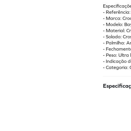
Especificaçõe
- Referência
- Marca: Cro
- Modelo: B
- Material: C
- Solado: Cr
- Palmilha: 
- Fechamento:
- Peso: Ultra 
- Indicação d
- Categoria: 
Especifica