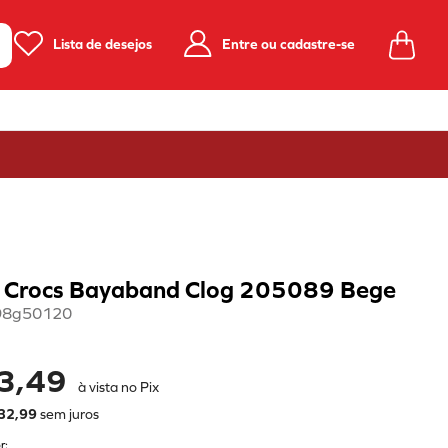
Lista de desejos
Entre ou cadastre-se
a Crocs Bayaband Clog 205089 Bege
98g50120
3,49
à vista no Pix
32
,
99
sem juros
r: