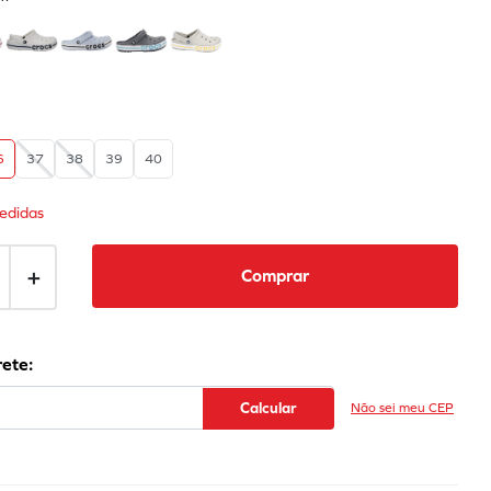
6
37
38
39
40
edidas
＋
Comprar
Não sei meu CEP