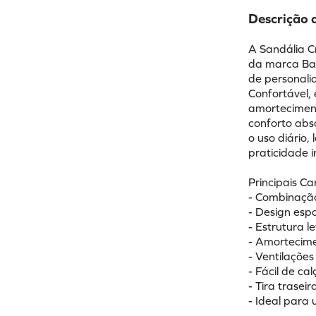
Descrição 
A Sandália C
da marca Bay
de personali
Confortável,
amortecimento
conforto abso
o uso diário,
praticidade 
Principais Ca
- Combinaçã
- Design esp
- Estrutura 
- Amortecime
- Ventilaçõe
- Fácil de ca
- Tira trasei
- Ideal para 