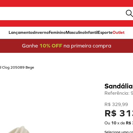
Lançamentos
Inverno
Feminino
Masculino
Infantil
Esporte
Outlet
Ganhe
10% OFF
na primeira compra
nd Clog 205089 Bege
Sandáli
Referência
:
R$
329
,
99
R$ 31
Ou
10
x de
R$
Selecione uma co