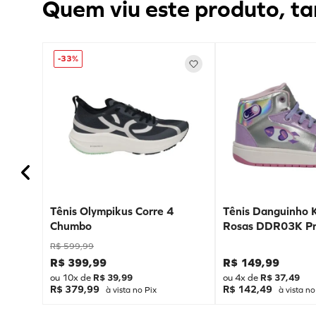
Quem viu este produto, ta
-
33%
Tênis Olympikus Corre 4
Tênis Danguinho 
Chumbo
Rosas DDR03K Pr
R$
599
,
99
R$
399
,
99
R$
149
,
99
ou
10
x de
R$
39
,
99
ou
4
x de
R$
37
,
49
R$ 379,99
R$ 142,49
à vista no Pix
à vista no