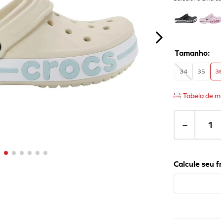
34
35
3
Tabela de m
－