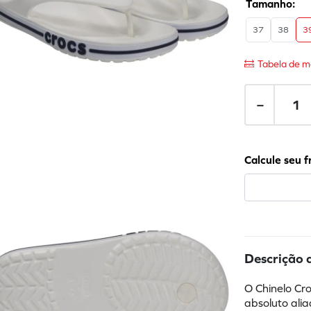
37
38
3
Tabela de m
－
Descrição 
O Chinelo Cr
absoluto alia