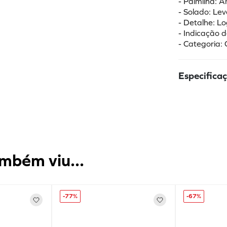
- Palmilha:
- Solado: Lev
- Detalhe: L
- Indicação d
- Categoria: 
Especifica
mbém viu...
-
77%
-
67%