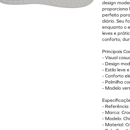
design moder
proporciona 
perfeito para
diário. Seu 
enquanto o e
leves e práti
conforto, dur
Principais Ca
- Visual casu
- Design mode
- Estilo leve 
- Conforto e
- Palmilha 
- Modelo vers
Especificaçõe
- Referência
- Marca: Cro
- Modelo: Chi
- Material: C