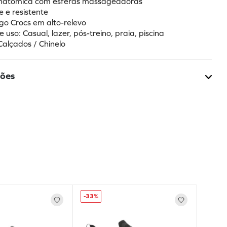
 Anatômica com esferas massageadoras
e e resistente
ogo Crocs em alto-relevo
e uso: Casual, lazer, pós-treino, praia, piscina
Calçados / Chinelo
ções
-
33%