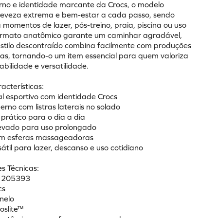
no e identidade marcante da Crocs, o modelo 
leveza extrema e bem-estar a cada passo, sendo 
 momentos de lazer, pós-treino, praia, piscina ou uso 
formato anatômico garante um caminhar agradável, 
stilo descontraído combina facilmente com produções 
cas, tornando-o um item essencial para quem valoriza 
abilidade e versatilidade.
racterísticas:
al esportivo com identidade Crocs
rno com listras laterais no solado
e prático para o dia a dia
levado para uso prolongado
com esferas massageadoras
átil para lazer, descanso e uso cotidiano
s Técnicas:
: 205393
cs
nelo
roslite™