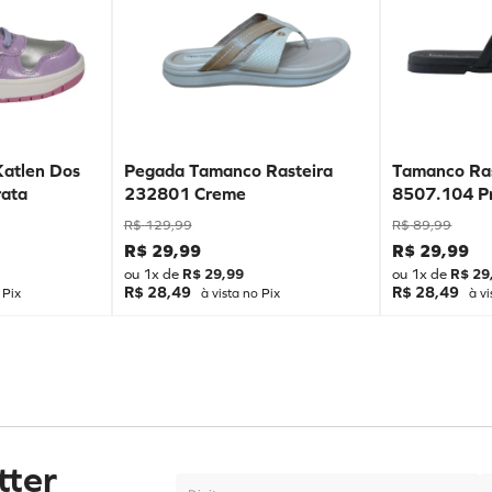
Katlen Dos
Pegada Tamanco Rasteira
Tamanco Ras
ata
232801 Creme
8507.104 P
R$
129
,
99
R$
89
,
99
R$
29
,
99
R$
29
,
99
ou
1
x de
R$
29
,
99
ou
1
x de
R$
29
R$ 28,49
R$ 28,49
 Pix
à vista no Pix
à vi
tter