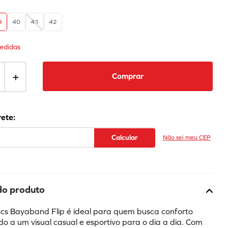
9
40
41
42
edidas
＋
Comprar
Não sei meu CEP
do produto
ocs Bayaband Flip é ideal para quem busca conforto 
do a um visual casual e esportivo para o dia a dia. Com 