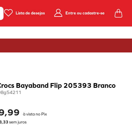
Lista de desejos
Entre ou cadastre-se
Crocs Bayaband Flip 205393 Branco
98g54211
9,99
à vista no Pix
3
,
33
sem juros