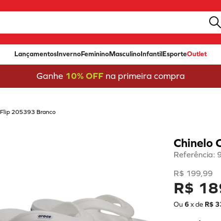
Lançamentos
Inverno
Feminino
Masculino
Infantil
Esporte
Outlet
Ganhe
10% OFF
na primeira compra
 Flip 205393 Branco
Chinelo 
Referência
:
R$
199
,
99
R$ 18
Ou
6
x de
R$
3