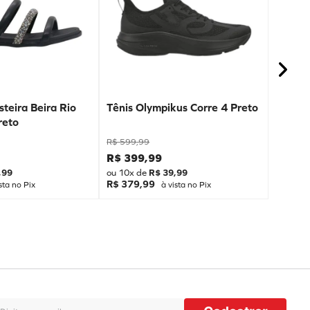
teira Beira Rio
Tênis Olympikus Corre 4 Preto
reto
R$
599
,
99
R$
399
,
99
,
99
ou
10
x de
R$
39
,
99
R$ 379,99
sta no Pix
à vista no Pix