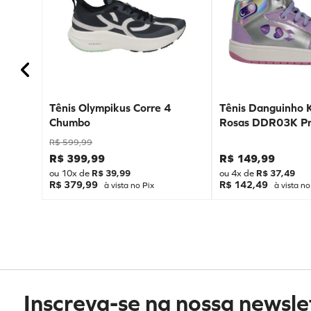
Tênis Olympikus Corre 4
Tênis Danguinho 
Chumbo
Rosas DDR03K Pr
R$
599
,
99
R$
399
,
99
R$
149
,
99
ou
10
x de
R$
39
,
99
ou
4
x de
R$
37
,
49
R$ 379,99
R$ 142,49
à vista no Pix
à vista no
Inscreva-se na nossa newsle