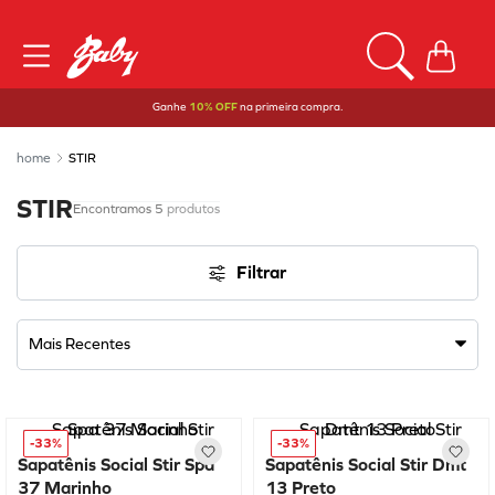
Ganhe
10% OFF
na primeira compra.
STIR
STIR
5
produtos
Filtrar
Mais Recentes
-
33%
-
33%
Sapatênis Social Stir Spa
Sapatênis Social Stir Dmt
37 Marinho
13 Preto