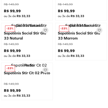
R$
149
,
99
R$
149
,
99
R$
99
,
99
R$
99
,
99
ou
3
x de
R$
33
,
33
ou
3
x de
R$
33
,
33
-
33%
-
33%
Sapatênis Social Stir Gld
Sapatênis Social Stir Gld
33 Natural
33 Marrom
R$
149
,
99
R$
149
,
99
R$
99
,
99
R$
99
,
99
ou
3
x de
R$
33
,
33
ou
3
x de
R$
33
,
33
-
33%
Sapatênis Stir Cit 02 Preto
R$
149
,
99
R$
99
,
99
ou
3
x de
R$
33
,
33