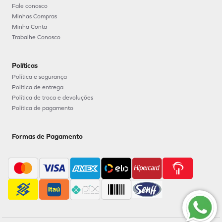
Fale conosco
Minhas Compras
Minha Conta
Trabalhe Conosco
Políticas
Política e segurança
Política de entrega
Política de troca e devoluções
Política de pagamento
Formas de Pagamento