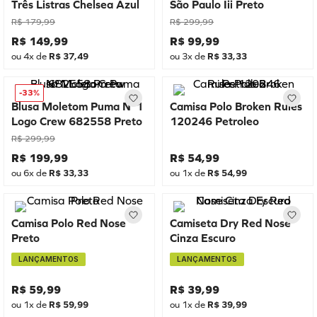
Três Listras Chelsea Azul
São Paulo Iii Preto
R$
179
,
99
R$
299
,
99
R$
149
,
99
R$
99
,
99
ou
4
x de
R$
37
,
49
ou
3
x de
R$
33
,
33
-
33%
Blusa Moletom Puma Nº1
Camisa Polo Broken Rules
Logo Crew 682558 Preto
120246 Petroleo
R$
299
,
99
R$
199
,
99
R$
54
,
99
ou
6
x de
R$
33
,
33
ou
1
x de
R$
54
,
99
Camisa Polo Red Nose
Camiseta Dry Red Nose
Preto
Cinza Escuro
LANÇAMENTOS
LANÇAMENTOS
R$
59
,
99
R$
39
,
99
ou
1
x de
R$
59
,
99
ou
1
x de
R$
39
,
99