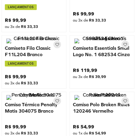
LANÇAMENTOS
R$
99
,
99
R$
99
,
99
ou
3
x de
R$
33
,
33
ou
3
x de
R$
33
,
33
Camiseta Fila Classic
Camiseta Essentials Small
F11L204 Branco
Logo No. 1 682534 Cinza
LANÇAMENTOS
R$
119
,
99
R$
99
,
99
ou
3
x de
R$
39
,
99
ou
3
x de
R$
33
,
33
Camisa Térmica Penalty
Camisa Polo Broken Rules
Matis 304075 Branco
120246 Vermelho
R$
99
,
99
R$
54
,
99
ou
3
x de
R$
33
,
33
ou
1
x de
R$
54
,
99