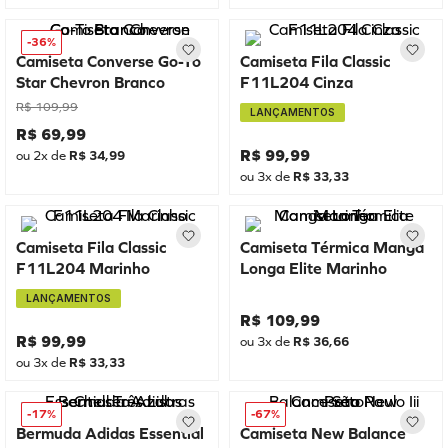
-
36%
Camiseta Converse Go-To
Camiseta Fila Classic
Star Chevron Branco
F11L204 Cinza
R$
109
,
99
LANÇAMENTOS
R$
69
,
99
R$
99
,
99
ou
2
x de
R$
34
,
99
ou
3
x de
R$
33
,
33
Camiseta Fila Classic
Camiseta Térmica Manga
F11L204 Marinho
Longa Elite Marinho
LANÇAMENTOS
R$
109
,
99
R$
99
,
99
ou
3
x de
R$
36
,
66
ou
3
x de
R$
33
,
33
-
17%
-
67%
Bermuda Adidas Essential
Camiseta New Balance