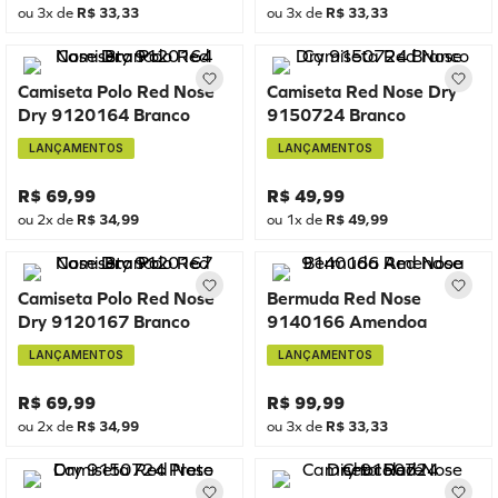
ou
3
x de
R$
33
,
33
ou
3
x de
R$
33
,
33
Camiseta Polo Red Nose
Camiseta Red Nose Dry
Dry 9120164 Branco
9150724 Branco
LANÇAMENTOS
LANÇAMENTOS
R$
69
,
99
R$
49
,
99
ou
2
x de
R$
34
,
99
ou
1
x de
R$
49
,
99
Camiseta Polo Red Nose
Bermuda Red Nose
Dry 9120167 Branco
9140166 Amendoa
LANÇAMENTOS
LANÇAMENTOS
R$
69
,
99
R$
99
,
99
ou
2
x de
R$
34
,
99
ou
3
x de
R$
33
,
33