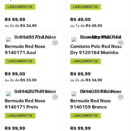
LANÇAMENTOS
LANÇAMENTOS
R$
69
,
99
R$
49
,
00
ou
2
x de
R$
34
,
99
ou
1
x de
R$
49
,
00
Bermuda Red Nose
Camiseta Polo Red Nose
9140171 Azul
Dry 9120164 Marinho
LANÇAMENTOS
LANÇAMENTOS
R$
99
,
00
R$
69
,
99
ou
3
x de
R$
33
,
00
ou
2
x de
R$
34
,
99
Bermuda Red Nose
Bermuda Red Nose
9140171 Preto
9140159 Branco
LANÇAMENTOS
LANÇAMENTOS
R$
99
,
99
R$
99
,
99