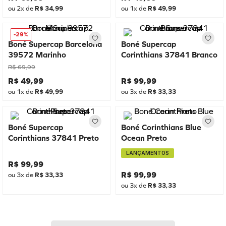
ou
2
x de
R$
34
,
99
ou
1
x de
R$
49
,
99
-
29%
Boné Supercap Barcelona
Boné Supercap
39572 Marinho
Corinthians 37841 Branco
R$
69
,
99
R$
49
,
99
R$
99
,
99
ou
1
x de
R$
49
,
99
ou
3
x de
R$
33
,
33
Boné Supercap
Boné Corinthians Blue
Corinthians 37841 Preto
Ocean Preto
LANÇAMENTOS
R$
99
,
99
R$
99
,
99
ou
3
x de
R$
33
,
33
ou
3
x de
R$
33
,
33