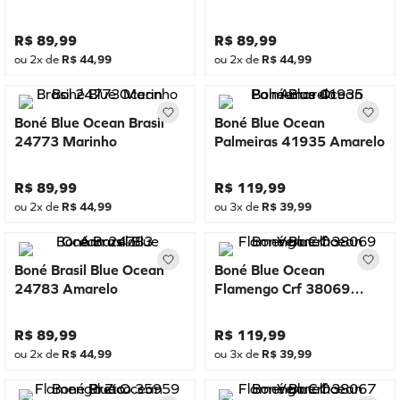
R$
89
,
99
R$
89
,
99
ou
2
x de
R$
44
,
99
ou
2
x de
R$
44
,
99
Boné Blue Ocean Brasil
Boné Blue Ocean
24773 Marinho
Palmeiras 41935 Amarelo
R$
89
,
99
R$
119
,
99
ou
2
x de
R$
44
,
99
ou
3
x de
R$
39
,
99
Boné Brasil Blue Ocean
Boné Blue Ocean
24783 Amarelo
Flamengo Crf 38069
Vermelho
R$
89
,
99
R$
119
,
99
ou
2
x de
R$
44
,
99
ou
3
x de
R$
39
,
99