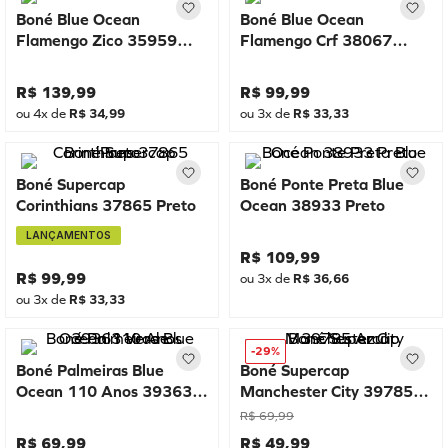
Boné Blue Ocean
Boné Blue Ocean
Flamengo Zico 35959
Flamengo Crf 38067
Preto
Vermelho
R$
139
,
99
R$
99
,
99
ou
4
x de
R$
34
,
99
ou
3
x de
R$
33
,
33
Boné Supercap
Boné Ponte Preta Blue
Corinthians 37865 Preto
Ocean 38933 Preto
LANÇAMENTOS
R$
109
,
99
R$
99
,
99
ou
3
x de
R$
36
,
66
ou
3
x de
R$
33
,
33
-
29%
Boné Palmeiras Blue
Boné Supercap
Ocean 110 Anos 39363
Manchester City 39785
Verde
Azul
R$
69
,
99
R$
69
,
99
R$
49
,
99