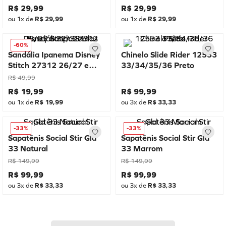
R$
29
,
99
R$
29
,
99
ou
1
x de
R$
29
,
99
ou
1
x de
R$
29
,
99
-
60%
Sandália Ipanema Disney
Chinelo Slide Rider 12553
Stitch 27312 26/27 e
33/34/35/36 Preto
32/33 Lilas
R$
49
,
99
R$
19
,
99
R$
99
,
99
ou
1
x de
R$
19
,
99
ou
3
x de
R$
33
,
33
-
33%
-
33%
Sapatênis Social Stir Gld
Sapatênis Social Stir Gld
33 Natural
33 Marrom
R$
149
,
99
R$
149
,
99
R$
99
,
99
R$
99
,
99
ou
3
x de
R$
33
,
33
ou
3
x de
R$
33
,
33