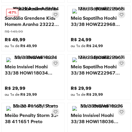
-
67%
Sandália Grendene Kids
Meia Sapatilha Hoahi
Homem Aranha 23222
33/38 HOWZ22968
Azul nº 33/34
Preto
R$
149
,
99
R$
49
,
99
R$
24
,
99
ou
1
x de
R$
49
,
99
ou
1
x de
R$
24
,
99
Meia Invisível Hoahi
Meia Sapatilha Hoahi
33/38 HOWI18034
33/38 HOWZ22967
Branco
Branco
R$
29
,
99
R$
29
,
99
ou
1
x de
R$
29
,
99
ou
1
x de
R$
29
,
99
Meião Penalty Storm 33-
Meia Invisível Hoahi
38 411651 Preto
33/38 HOWI18036
Branco