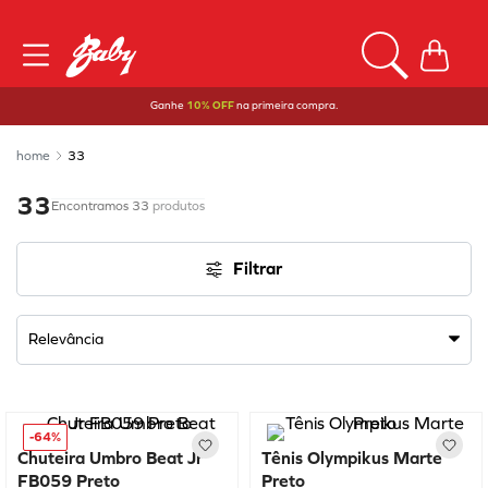
Ganhe
10% OFF
na primeira compra.
33
33
33
produtos
Filtrar
Relevância
-
64%
Chuteira Umbro Beat Jr
Tênis Olympikus Marte
FB059 Preto
Preto