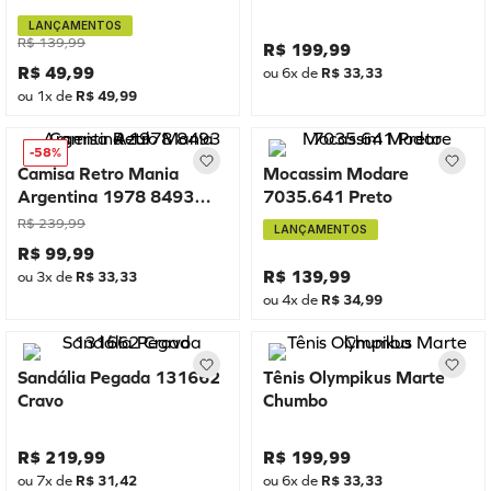
LANÇAMENTOS
R$
139
,
99
R$
199
,
99
R$
49
,
99
ou
6
x de
R$
33
,
33
ou
1
x de
R$
49
,
99
-
58%
Camisa Retro Mania
Mocassim Modare
Argentina 1978 8493
7035.641 Preto
Azul
R$
239
,
99
LANÇAMENTOS
R$
99
,
99
R$
139
,
99
ou
3
x de
R$
33
,
33
ou
4
x de
R$
34
,
99
Sandália Pegada 131662
Tênis Olympikus Marte
Cravo
Chumbo
R$
219
,
99
R$
199
,
99
ou
7
x de
R$
31
,
42
ou
6
x de
R$
33
,
33