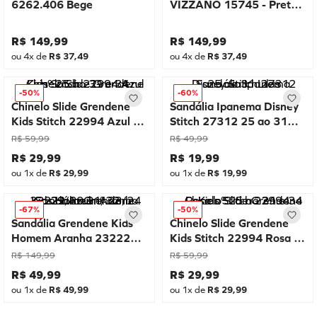
6262.406 Bege
VIZZANO 15745 - Preto
01
R$
149
,
99
R$
149
,
99
ou
4
x de
R$
37
,
49
ou
4
x de
R$
37
,
49
-
50%
-
60%
Chinelo Slide Grendene
Sandália Ipanema Disney
Kids Stitch 22994 Azul nº
Stitch 27312 25 ao 31
25 ao 31 e 34
Lilas
R$
59
,
99
R$
49
,
99
R$
29
,
99
R$
19
,
99
ou
1
x de
R$
29
,
99
ou
1
x de
R$
19
,
99
-
67%
-
50%
Sandália Grendene Kids
Chinelo Slide Grendene
Homem Aranha 23222
Kids Stitch 22994 Rosa nº
Azul nº 23/24 29/30
25 ao 31 e 34
R$
149
,
99
R$
59
,
99
31/32
R$
49
,
99
R$
29
,
99
ou
1
x de
R$
49
,
99
ou
1
x de
R$
29
,
99