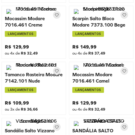
Mocassim Modare
Scarpin Salto Bloco
7016.461 Creme
Modare 7373.100 Bege
LANÇAMENTOS
LANÇAMENTOS
R$
129
,
99
R$
149
,
99
ou
4
x de
R$
32
,
49
ou
4
x de
R$
37
,
49
Tamanco Rasteira Modare
Mocassim Modare
7142.101 Nude
7016.461 Camel
LANÇAMENTOS
LANÇAMENTOS
R$
109
,
99
R$
129
,
99
ou
3
x de
R$
36
,
66
ou
4
x de
R$
32
,
49
Sandália Salto Vizzano
SANDÁLIA SALTO