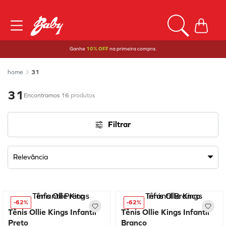
Ganhe
10% OFF
na primeira compra.
31
31
16
produtos
Filtrar
Relevância
-
62%
-
62%
Tênis Ollie Kings Infantil
Tênis Ollie Kings Infantil
Preto
Branco