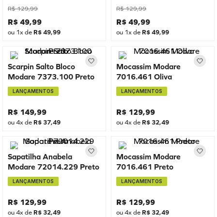
R$
129
,
99
R$
129
,
99
R$
49
,
99
R$
49
,
99
ou
1
x de
R$
49
,
99
ou
1
x de
R$
49
,
99
Scarpin Salto Bloco
Mocassim Modare
Modare 7373.100 Preto
7016.461 Oliva
LANÇAMENTOS
LANÇAMENTOS
R$
149
,
99
R$
129
,
99
ou
4
x de
R$
37
,
49
ou
4
x de
R$
32
,
49
Sapatilha Anabela
Mocassim Modare
Modare 72014.229 Preto
7016.461 Preto
LANÇAMENTOS
LANÇAMENTOS
R$
129
,
99
R$
129
,
99
ou
4
x de
R$
32
,
49
ou
4
x de
R$
32
,
49