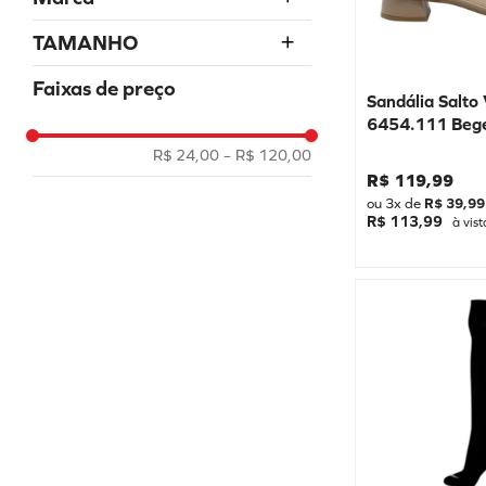
Sandália NÃO USAR
Tamancos
PENALTY
TAMANHO
VIZZANO
34
Faixas de preço
GRENDENE KIDS
Sandália Salto
35
6454.111 Beg
PICCADILLY
36
R$ 24,00
–
R$ 120,00
37
R$
119
,
99
ou
3
x de
R$
39
,
99
38
R$ 113,99
à vist
39
40
41
29/30
UN