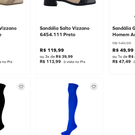
 Vizzano
Sandália Salto Vizzano
Sandália 
e
6454.111 Preto
Homem A
Azul nº 2
R$
149
,
99
31/32
R$
119
,
99
R$
49
,
99
ou
3
x de
R$
39
,
99
ou
1
x de
R$
R$ 113,99
R$ 47,49
a no Pix
à vista no Pix
à