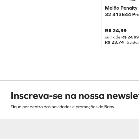
Meião Penalty
32 413644 Pr
R$
24
,
99
ou
1
x de
R$
24
,
99
R$ 23,74
à vista 
Inscreva-se na nossa newsle
Fique por dentro das novidades e promoções da Baby