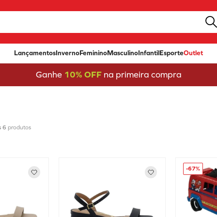
Lançamentos
Inverno
Feminino
Masculino
Infantil
Esporte
Outlet
Ganhe
10% OFF
na primeira compra
6
produtos
-
67%