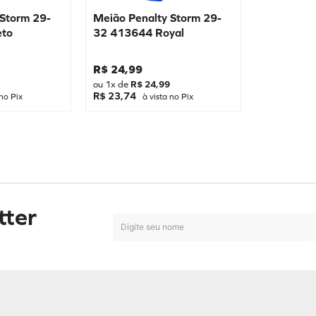
 Storm 29-
Meião Penalty Storm 29-
eto
32 413644 Royal
R$
24
,
99
ou
1
x de
R$
24
,
99
R$ 23,74
no Pix
à vista no Pix
tter