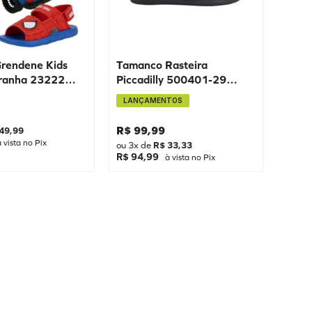
Grendene Kids
Tamanco Rasteira
ranha 23222
Piccadilly 500401-29
3/24 29/30
Preto
LANÇAMENTOS
R$
99
,
99
49
,
99
 vista no Pix
ou
3
x de
R$
33
,
33
R$ 94,99
à vista no Pix