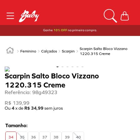
Ganhe
10% OFF
na primeira compra.
Scarpin Salto Bloco Vizzano
Feminino
Calçados
Scarpin
1220.315 Creme
Scarpin Salto Bloco Vizzano
1220.315 Creme
Referência
:
98g49323
R$
139
,
99
Ou
4
x de
R$
34
,
99
sem juros
34
35
36
37
38
39
40