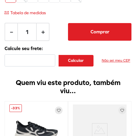
Tabela de medidas
－
＋
Comprar
Não sei meu CEP
Quem viu este produto, também
viu...
-
33%