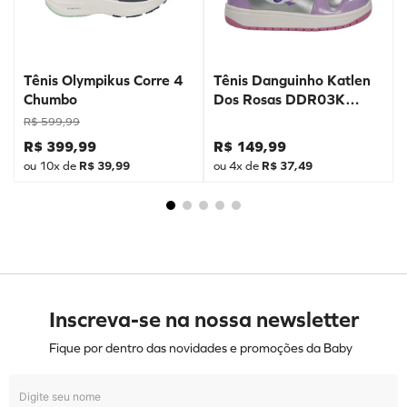
Tênis Olympikus Corre 4
Tênis Danguinho Katlen
Chumbo
Dos Rosas DDR03K
Prata
R$
599
,
99
R$
399
,
99
R$
149
,
99
ou
10
x de
R$
39
,
99
ou
4
x de
R$
37
,
49
Inscreva-se na nossa newsletter
Fique por dentro das novidades e promoções da Baby