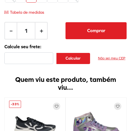
Tabela de medidas
－
＋
Comprar
Não sei meu CEP
Quem viu este produto, também
viu...
-
33%