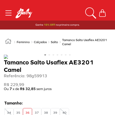
Ganhe
10% OFF
na primeira compra.
Tamanco Salto Usaflex AE3201
Feminino
Calçados
Salto
Camel
Tamanco Salto Usaflex AE3201
Camel
Referência
:
98g59913
R$
229
,
99
Ou
7
x de
R$
32
,
85
sem juros
34
35
36
37
38
39
40