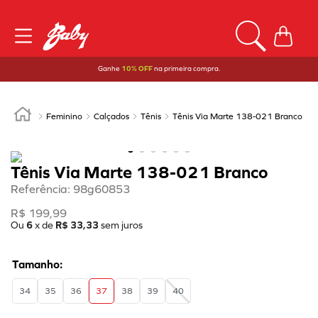
Ganhe
10% OFF
na primeira compra.
Feminino
Calçados
Tênis
Tênis Via Marte 138-021 Branco
Tênis Via Marte 138-021 Branco
Referência
:
98g60853
R$
199
,
99
Ou
6
x de
R$
33
,
33
sem juros
34
35
36
37
38
39
40