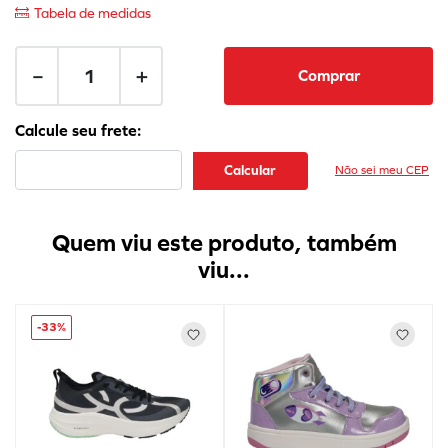
Tabela de medidas
－
＋
Comprar
Não sei meu CEP
Quem viu este produto, também
viu...
-
33%