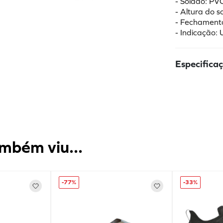
- Solado: PV
- Altura do 
- Fechament
- Indicação: 
Especifica
mbém viu...
-
77%
-
33%