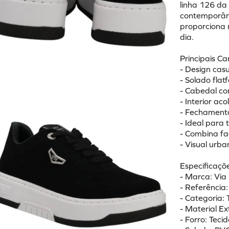
linha 126 da
contemporâne
proporciona m
dia.
Principais Ca
- Design casu
- Solado fla
- Cabedal co
- Interior ac
- Fechamento
- Ideal para 
- Combina fac
- Visual urba
Especificaçõe
- Marca: Via
- Referência
- Categoria: 
- Material E
- Forro: Tecid