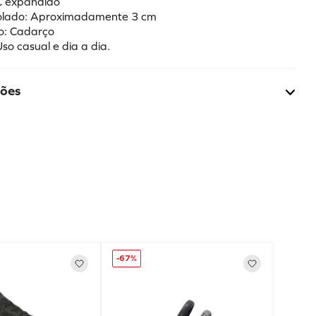
C expandido
solado: Aproximadamente 3 cm
o: Cadarço
Uso casual e dia a dia.
ções
-
67%