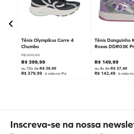
Tênis Olympikus Corre 4
Tênis Danguinho 
Chumbo
Rosas DDR03K Pr
R$
599
,
99
R$
399
,
99
R$
149
,
99
ou
10
x de
R$
39
,
99
ou
4
x de
R$
37
,
49
R$ 379,99
R$ 142,49
à vista no Pix
à vista no
Inscreva-se na nossa newsle