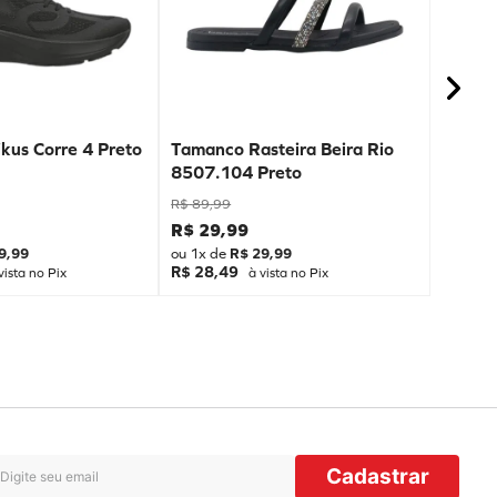
kus Corre 4 Preto
Tamanco Rasteira Beira Rio
8507.104 Preto
R$
89
,
99
R$
29
,
99
9
,
99
ou
1
x de
R$
29
,
99
R$ 28,49
vista no Pix
à vista no Pix
Cadastrar