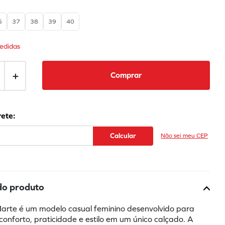
6
37
38
39
40
edidas
＋
Comprar
Não sei meu CEP
do produto
Marte é um modelo casual feminino desenvolvido para 
onforto, praticidade e estilo em um único calçado. A 