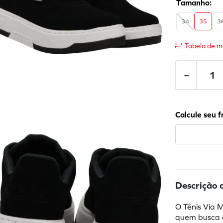
34
35
3
Tabela de m
－
Descrição 
O Tênis Via 
quem busca c