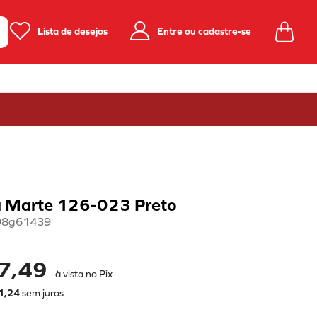
Lista de desejos
Entre ou cadastre-se
a Marte 126-023 Preto
98g61439
7,49
à vista no Pix
1
,
24
sem juros