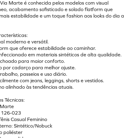
 Via Marte é conhecida pelos modelos com visual 
o, acabamento sofisticado e solado flatform que 
ais estabilidade e um toque fashion aos looks do dia a 
racterísticas:
al moderno e versátil.
tform que oferece estabilidade ao caminhar.
nfeccionado em materiais sintéticos de alta qualidade.
olchoado para maior conforto.
 por cadarço para melhor ajuste.
trabalho, passeios e uso diário.
ilmente com jeans, leggings, shorts e vestidos.
no alinhado às tendências atuais.
s Técnicas:
 Marte
: 126-023
Tênis Casual Feminino
xterno: Sintético/Nobuck
o poliéster