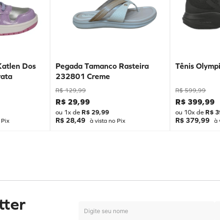
Katlen Dos
Pegada Tamanco Rasteira
Tênis Olympi
ata
232801 Creme
R$
129
,
99
R$
599
,
99
R$
29
,
99
R$
399
,
99
ou
1
x de
R$
29
,
99
ou
10
x de
R$
3
R$ 28,49
R$ 379,99
 Pix
à vista no Pix
à 
tter