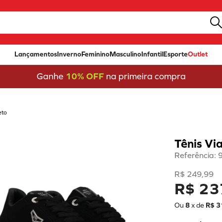
Lançamentos
Inverno
Feminino
Masculino
Infantil
Esporte
Outlet
Ganhe
10% OFF
na primeira compra
eto
Tênis Vi
Referência
:
R$
249
,
99
R$ 23
Ou
8
x de
R$
3