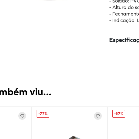
- Solado: PV
- Altura do 
- Fechament
- Indicação: 
Especifica
mbém viu...
-
77%
-
67%