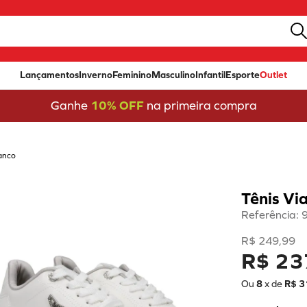
Lançamentos
Inverno
Feminino
Masculino
Infantil
Esporte
Outlet
Ganhe
10% OFF
na primeira compra
anco
Tênis V
Referência
:
R$
249
,
99
R$ 23
Ou
8
x de
R$
3