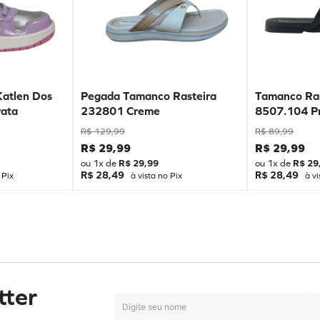
Katlen Dos
Pegada Tamanco Rasteira
Tamanco Ras
ata
232801 Creme
8507.104 P
R$
129
,
99
R$
89
,
99
R$
29
,
99
R$
29
,
99
ou
1
x de
R$
29
,
99
ou
1
x de
R$
29
R$ 28,49
R$ 28,49
 Pix
à vista no Pix
à vi
tter