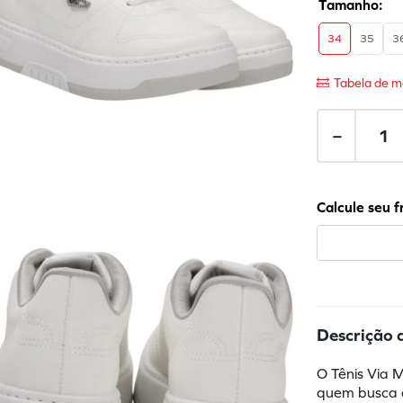
34
35
3
Tabela de m
－
Descrição 
O Tênis Via 
quem busca c