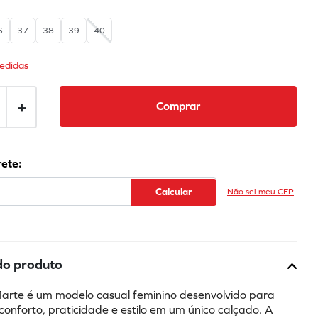
6
37
38
39
40
edidas
＋
Comprar
Não sei meu CEP
do produto
Marte é um modelo casual feminino desenvolvido para 
onforto, praticidade e estilo em um único calçado. A 