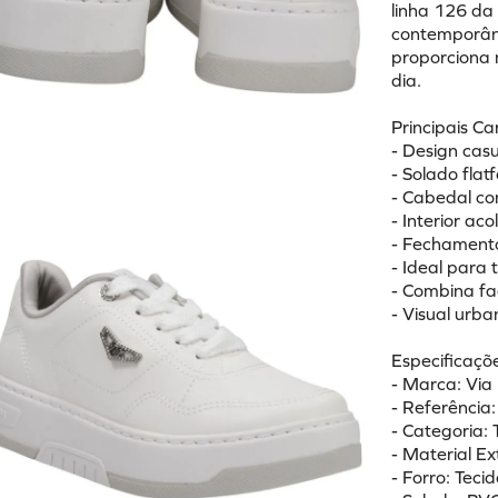
linha 126 da
contemporâne
proporciona m
dia.
Principais Ca
- Design casu
- Solado fla
- Cabedal co
- Interior ac
- Fechamento
- Ideal para 
- Combina fac
- Visual urba
Especificaçõe
- Marca: Via
- Referência
- Categoria: 
- Material E
- Forro: Tecid