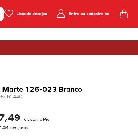
Lista de desejos
Entre ou cadastre-se
ia Marte 126-023 Branco
98g61440
7,49
à vista no Pix
1
,
24
sem juros