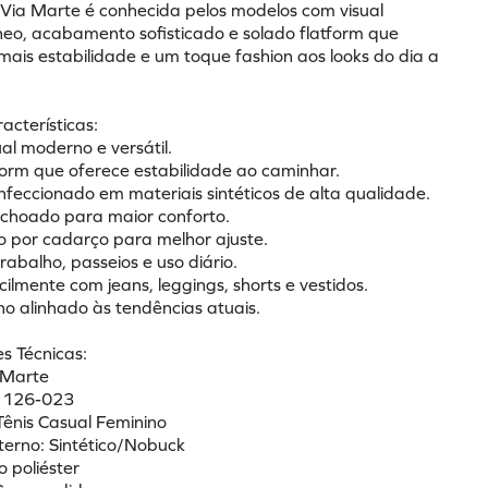
 Via Marte é conhecida pelos modelos com visual 
o, acabamento sofisticado e solado flatform que 
ais estabilidade e um toque fashion aos looks do dia a 
racterísticas:
al moderno e versátil.
tform que oferece estabilidade ao caminhar.
nfeccionado em materiais sintéticos de alta qualidade.
olchoado para maior conforto.
 por cadarço para melhor ajuste.
trabalho, passeios e uso diário.
ilmente com jeans, leggings, shorts e vestidos.
no alinhado às tendências atuais.
s Técnicas:
 Marte
: 126-023
Tênis Casual Feminino
xterno: Sintético/Nobuck
o poliéster