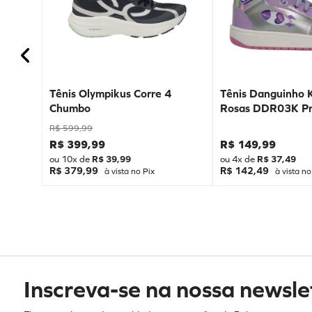
Tênis Olympikus Corre 4
Tênis Danguinho 
Chumbo
Rosas DDR03K Pr
R$
599
,
99
R$
399
,
99
R$
149
,
99
ou
10
x de
R$
39
,
99
ou
4
x de
R$
37
,
49
R$ 379,99
R$ 142,49
à vista no Pix
à vista no
Inscreva-se na nossa newsle