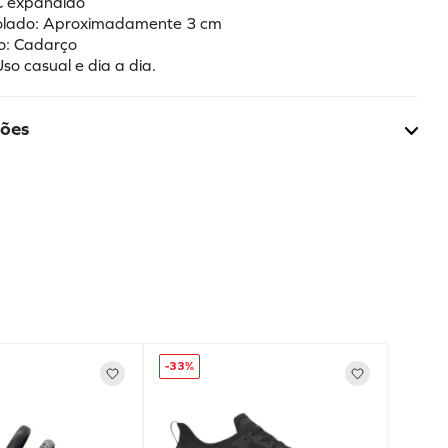
C expandido
solado: Aproximadamente 3 cm
o: Cadarço
Uso casual e dia a dia.
ções
-
33%