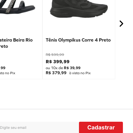
teira Beira Rio
Tênis Olympikus Corre 4 Preto
reto
R$
599
,
99
R$
399
,
99
,
99
ou
10
x de
R$
39
,
99
R$ 379,99
sta no Pix
à vista no Pix
Cadastrar