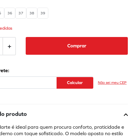
5
36
37
38
39
edidas
＋
Comprar
Não sei meu CEP
do produto
Marte é ideal para quem procura conforto, praticidade e 
derno com toque sofisticado. O modelo aposta no estilo 