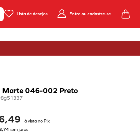
Lista de desejos
Entre ou cadastre-se
a Marte 046-002 Preto
98g51337
6,49
à vista no Pix
3
,
74
sem juros