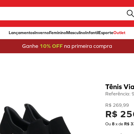
Lançamentos
Inverno
Feminino
Masculino
Infantil
Esporte
Outlet
Ganhe
10% OFF
na primeira compra
Tênis Vi
Referência
:
R$
269
,
99
R$ 25
Ou
8
x de
R$
3