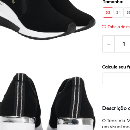
33
34
3
Tabela de m
－
Descrição 
O Tênis Via 
um visual mo