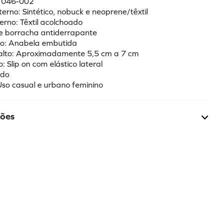
: 046-002
terno: Sintético, nobuck e neoprene/têxtil
terno: Têxtil acolchoado
 e borracha antiderrapante
lto: Anabela embutida
Salto: Aproximadamente 5,5 cm a 7 cm
 Slip on com elástico lateral
ndo
 Uso casual e urbano feminino
ções