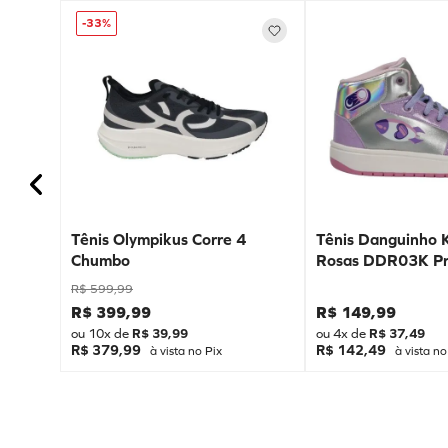
-
33%
Tênis Olympikus Corre 4
Tênis Danguinho 
Chumbo
Rosas DDR03K Pr
R$
599
,
99
R$
399
,
99
R$
149
,
99
ou
10
x de
R$
39
,
99
ou
4
x de
R$
37
,
49
R$ 379,99
R$ 142,49
à vista no Pix
à vista no