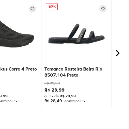
-
67%
kus Corre 4 Preto
Tamanco Rasteira Beira Rio
8507.104 Preto
R$
89
,
99
R$
29
,
99
9
,
99
ou
1
x de
R$
29
,
99
R$ 28,49
vista no Pix
à vista no Pix