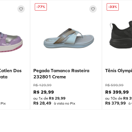
-
77%
-
33%
Katlen Dos
Pegada Tamanco Rasteira
Tênis Olympi
ata
232801 Creme
R$
129
,
99
R$
599
,
99
R$
29
,
99
R$
399
,
99
ou
1
x de
R$
29
,
99
ou
10
x de
R$
3
R$ 28,49
R$ 379,99
 Pix
à vista no Pix
à 