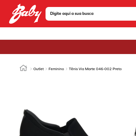
Digite aqui a sua busca
TERMOS MAIS BUSCADOS
1
º
tenis
2
º
sandália
3
º
bota
4
º
olympikus
Outlet
Feminino
Tênis Via Marte 046-002 Preto
5
º
scarpin
6
º
modare
7
º
chuteira
8
º
mizuno
9
º
via marte
10
º
tênis via marte