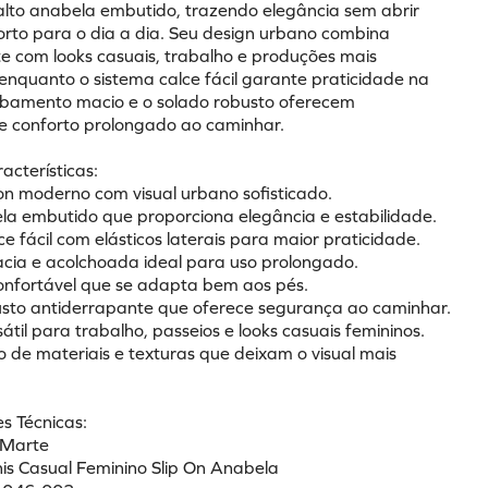
salto anabela embutido, trazendo elegância sem abrir 
rto para o dia a dia. Seu design urbano combina 
e com looks casuais, trabalho e produções mais 
 enquanto o sistema calce fácil garante praticidade na 
abamento macio e o solado robusto oferecem 
 e conforto prolongado ao caminhar.
racterísticas:
 on moderno com visual urbano sofisticado.
ela embutido que proporciona elegância e estabilidade.
ce fácil com elásticos laterais para maior praticidade.
acia e acolchoada ideal para uso prolongado.
confortável que se adapta bem aos pés.
usto antiderrapante que oferece segurança ao caminhar.
átil para trabalho, passeios e looks casuais femininos.
 de materiais e texturas que deixam o visual mais 
s Técnicas:
 Marte
nis Casual Feminino Slip On Anabela