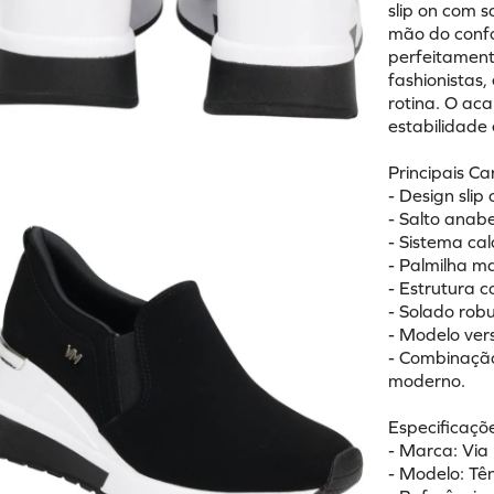
slip on com 
mão do confo
perfeitament
fashionistas,
rotina. O ac
estabilidade
Principais Ca
- Design slip
- Salto anab
- Sistema cal
- Palmilha m
- Estrutura 
- Solado rob
- Modelo vers
- Combinação
moderno.
Especificaçõe
- Marca: Via
- Modelo: Tê