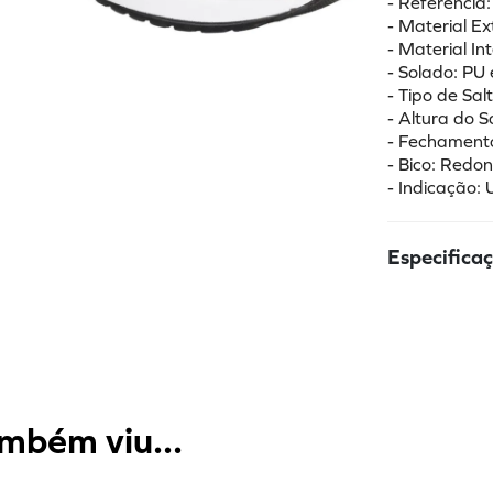
- Referência
- Material Ex
- Material In
- Solado: PU
- Tipo de Sa
- Altura do 
- Fechamento:
- Bico: Redo
- Indicação:
Especifica
mbém viu...