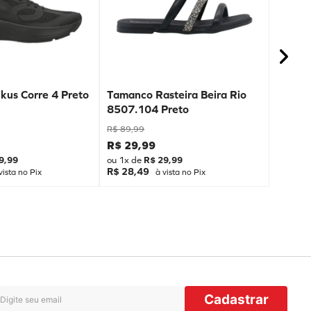
kus Corre 4 Preto
Tamanco Rasteira Beira Rio
8507.104 Preto
R$
89
,
99
R$
29
,
99
9
,
99
ou
1
x de
R$
29
,
99
R$ 28,49
vista no Pix
à vista no Pix
Cadastrar