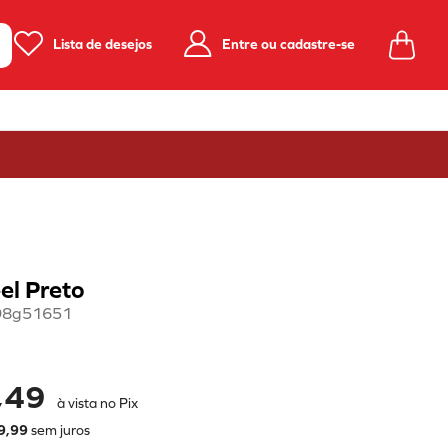
Lista de desejos
Entre ou cadastre-se
eel Preto
98g51651
,49
à vista no Pix
9
,
99
sem juros