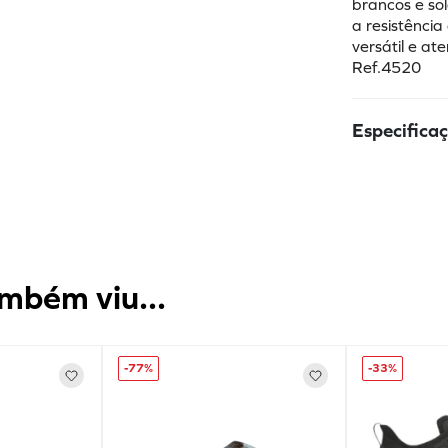
brancos e so
a resistência
versátil e at
Ref.4520
Especifica
mbém viu...
-
77%
-
33%