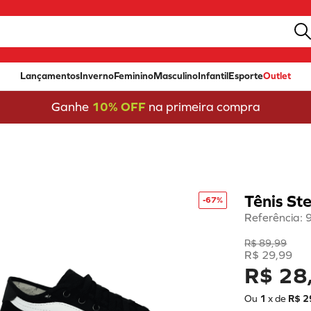
Lançamentos
Inverno
Feminino
Masculino
Infantil
Esporte
Outlet
Ganhe
10% OFF
na primeira compra
Tênis St
-
67%
Referência
:
R$
89
,
99
R$
29
,
99
R$ 28
Ou
1
x de
R$
2