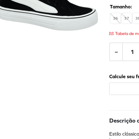
36
37
3
Tabela de m
－
Descrição 
Estilo clássi