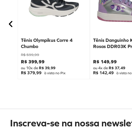
Tênis Olympikus Corre 4
Tênis Danguinho 
Chumbo
Rosas DDR03K Pr
R$
599
,
99
R$
399
,
99
R$
149
,
99
ou
10
x de
R$
39
,
99
ou
4
x de
R$
37
,
49
R$ 379,99
R$ 142,49
à vista no Pix
à vista no
Inscreva-se na nossa newsle