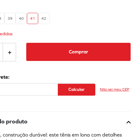
8
39
40
41
42
edidas
＋
Comprar
Não sei meu CEP
do produto
co, construção durável: este tênis em lona com detalhes 