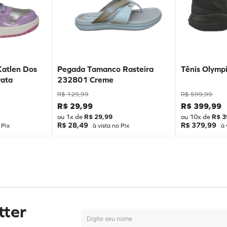
Katlen Dos
Pegada Tamanco Rasteira
Tênis Olympi
ata
232801 Creme
R$
129
,
99
R$
599
,
99
R$
29
,
99
R$
399
,
99
ou
1
x de
R$
29
,
99
ou
10
x de
R$
3
R$ 28,49
R$ 379,99
 Pix
à vista no Pix
à 
tter