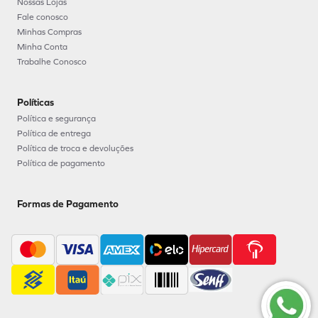
Contato
(19) 3736-8515
(19) 3736-8500
atendimento@babycalcados.com.br
Horário de atendimento:
De segunda à sexta das 8:00 as 17:00
Menu
Sobre nós
Nossas Lojas
Fale conosco
Minhas Compras
Minha Conta
Trabalhe Conosco