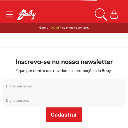
Ganhe
10% OFF
na primeira compra.
OOPS!
Não encontramos nenhum resultado para
"
tenis-puma-court-classic-clean-bdp-
404440-preto
"
O que eu devo fazer?
Verifique os termos digitados.
Tente utilizar uma única palavra.
Utilize termos genéricos na busca.
Tente utilizar sinônimos do termo
desejado.