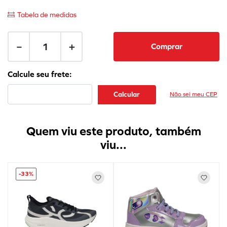
Tabela de medidas
－
＋
Comprar
Não sei meu CEP
Quem viu este produto, também
viu...
-
33%