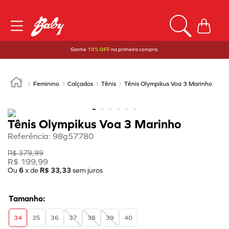
Ganhe
10% OFF
na primeira compra.
Feminino
Calçados
Tênis
Tênis Olympikus Voa 3 Marinho
Tênis Olympikus Voa 3 Marinho
Referência
:
98g57780
R$
379
,
99
R$
199
,
99
Ou
6
x de
R$
33
,
33
sem juros
34
35
36
37
38
39
40