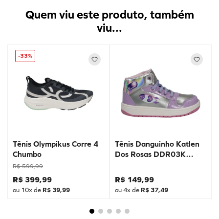
Quem viu este produto, também
viu...
-
33%
Tênis Olympikus Corre 4
Tênis Danguinho Katlen
Chumbo
Dos Rosas DDR03K
Prata
R$
599
,
99
R$
399
,
99
R$
149
,
99
ou
10
x de
R$
39
,
99
ou
4
x de
R$
37
,
49