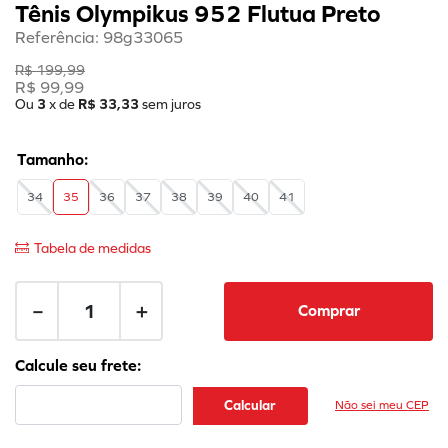
Tênis Olympikus 952 Flutua Preto
Referência
:
98g33065
R$
199
,
99
R$
99
,
99
Ou
3
x de
R$
33
,
33
sem juros
34
35
36
37
38
39
40
41
Tabela de medidas
－
＋
Comprar
Não sei meu CEP