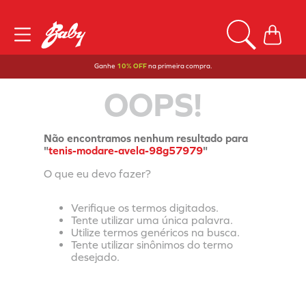
Ganhe
10% OFF
na primeira compra.
OOPS!
Não encontramos nenhum resultado para
"
tenis-modare-avela-98g57979
"
O que eu devo fazer?
Verifique os termos digitados.
Tente utilizar uma única palavra.
Utilize termos genéricos na busca.
Tente utilizar sinônimos do termo
desejado.