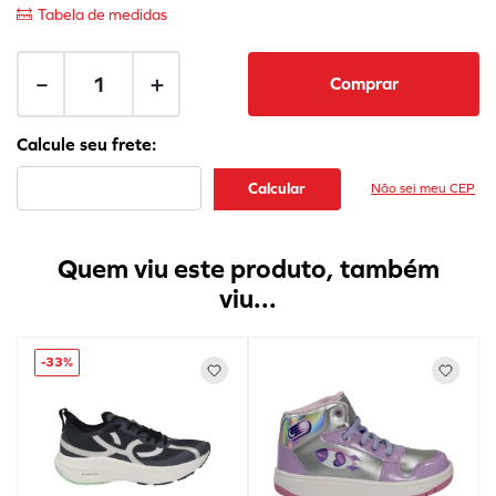
Tabela de medidas
－
＋
Comprar
Não sei meu CEP
Quem viu este produto, também
viu...
-
33%