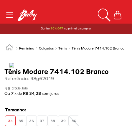
Ganhe
10% OFF
na primeira compra.
Feminino
Calçados
Tênis
Tênis Modare 7414.102 Branco
Tênis Modare 7414.102 Branco
Referência
:
98g62019
R$
239
,
99
Ou
7
x de
R$
34
,
28
sem juros
34
35
36
37
38
39
40