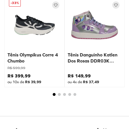
-
33%
Tênis Olympikus Corre 4
Tênis Danguinho Katlen
Chumbo
Dos Rosas DDR03K
Prata
R$
599
,
99
R$
399
,
99
R$
149
,
99
ou
10
x de
R$
39
,
99
ou
4
x de
R$
37
,
49