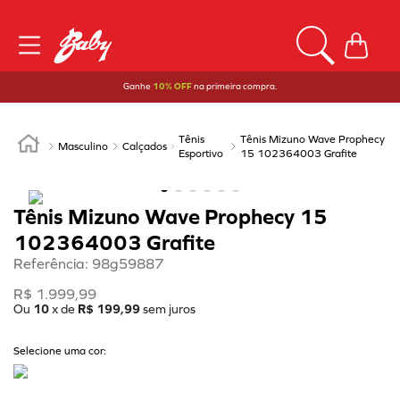
Ganhe
10% OFF
na primeira compra.
Tênis
Tênis Mizuno Wave Prophecy
Masculino
Calçados
Esportivo
15 102364003 Grafite
Tênis Mizuno Wave Prophecy 15
102364003 Grafite
Referência
:
98g59887
R$
1
.
999
,
99
Ou
10
x de
R$
199
,
99
sem juros
Selecione uma cor: