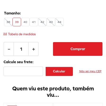
38
39
40
41
42
43
44
Tabela de medidas
－
＋
Comprar
Não sei meu CEP
Quem viu este produto, também
viu...