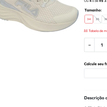
Ou
4
x de
R$
3
34
35
3
Tabela de m
－
Descrição 