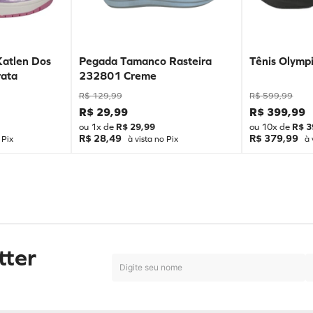
Katlen Dos
Pegada Tamanco Rasteira
Tênis Olympi
ata
232801 Creme
R$
129
,
99
R$
599
,
99
R$
29
,
99
R$
399
,
99
ou
1
x de
R$
29
,
99
ou
10
x de
R$
3
R$ 28,49
R$ 379,99
 Pix
à vista no Pix
à 
tter