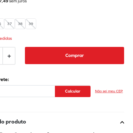
7
,
49
sem juros
6
37
38
39
edidas
＋
Comprar
Não sei meu CEP
do produto