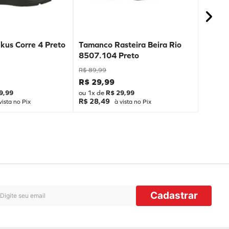
kus Corre 4 Preto
Tamanco Rasteira Beira Rio
8507.104 Preto
R$
89
,
99
R$
29
,
99
9
,
99
ou
1
x de
R$
29
,
99
R$ 28,49
vista no Pix
à vista no Pix
Cadastrar