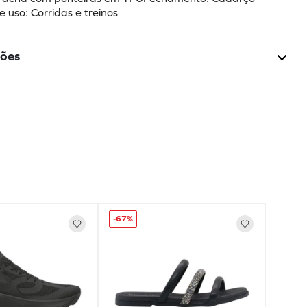
e uso: Corridas e treinos
ções
-
67%