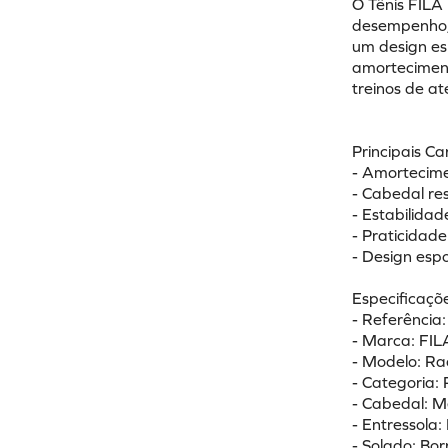
O Tênis FILA
desempenho, c
um design es
amorteciment
treinos de a
Principais Ca
- Amortecime
- Cabedal res
- Estabilida
- Praticidade
- Design esp
Especificaçõe
- Referênci
- Marca: FIL
- Modelo: R
- Categoria: 
- Cabedal: Me
- Entressola
- Solado: B