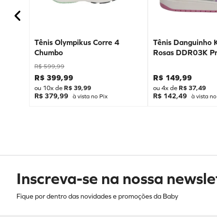
Tênis Olympikus Corre 4
Tênis Danguinho 
Chumbo
Rosas DDR03K Pr
R$
599
,
99
R$
399
,
99
R$
149
,
99
ou
10
x de
R$
39
,
99
ou
4
x de
R$
37
,
49
R$ 379,99
R$ 142,49
à vista no Pix
à vista no
Inscreva-se na nossa newsle
Fique por dentro das novidades e promoções da Baby