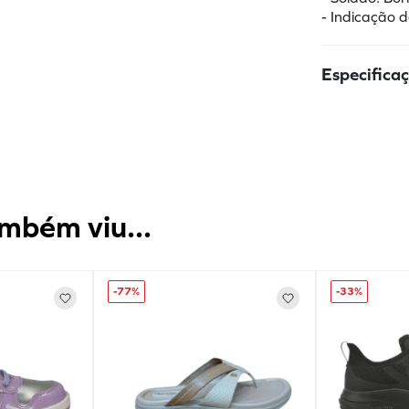
- Indicação d
Especifica
mbém viu...
-
77%
-
33%