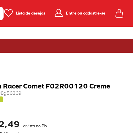
Lista de desejos
Entre ou cadastre-se
ila Racer Comet F02R00120 Creme
98g56369
2,49
à vista no Pix