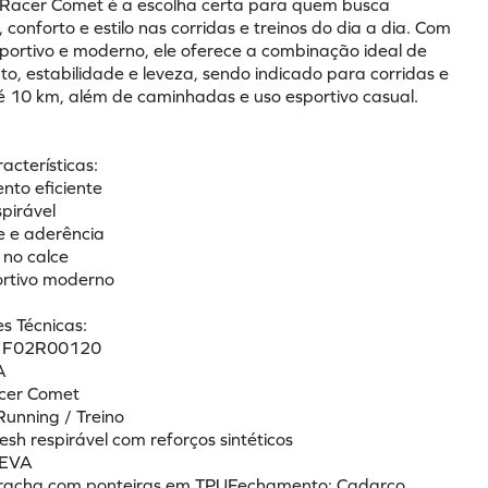
 Racer Comet é a escolha certa para quem busca 
onforto e estilo nas corridas e treinos do dia a dia. Com 
portivo e moderno, ele oferece a combinação ideal de 
o, estabilidade e leveza, sendo indicado para corridas e 
té 10 km, além de caminhadas e uso esportivo casual.
racterísticas:
nto eficiente
pirável
de e aderência
 no calce
ortivo moderno
s Técnicas:
a: F02R00120
A
acer Comet
Running / Treino
sh respirável com reforços sintéticos
: EVA
orracha com ponteiras em TPUFechamento: Cadarço