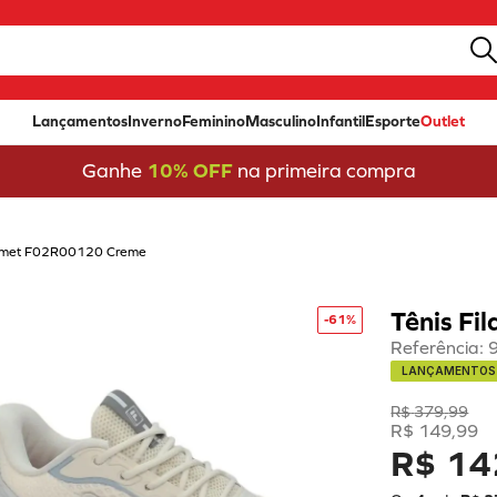
Lançamentos
Inverno
Feminino
Masculino
Infantil
Esporte
Outlet
Ganhe
10% OFF
na primeira compra
Comet F02R00120 Creme
Tênis F
-
61%
Referência
:
LANÇAMENTOS
R$
379
,
99
R$
149
,
99
R$ 14