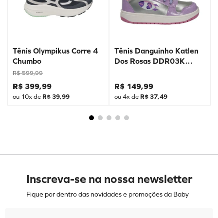
Tênis Olympikus Corre 4
Tênis Danguinho Katlen
Chumbo
Dos Rosas DDR03K
Prata
R$
599
,
99
R$
399
,
99
R$
149
,
99
ou
10
x de
R$
39
,
99
ou
4
x de
R$
37
,
49
Inscreva-se na nossa newsletter
Fique por dentro das novidades e promoções da Baby