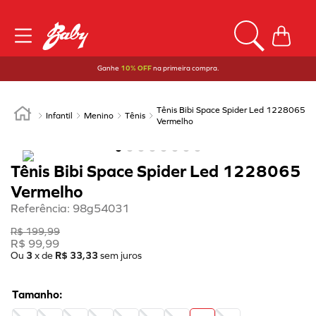
Ganhe
10% OFF
na primeira compra.
Tênis Bibi Space Spider Led 1228065
Infantil
Menino
Tênis
Vermelho
Tênis Bibi Space Spider Led 1228065
Vermelho
Referência
:
98g54031
R$
199
,
99
R$
99
,
99
Ou
3
x de
R$
33
,
33
sem juros