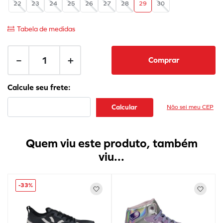
22
23
24
25
26
27
28
29
30
Tabela de medidas
－
＋
Comprar
Não sei meu CEP
Quem viu este produto, também
viu...
-
33%