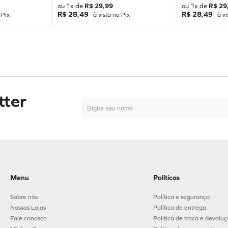
ou
1
x de
R$
29
,
99
ou
1
x de
R$
29
R$ 28,49
R$ 28,49
 Pix
à vista no Pix
à vi
tter
Menu
Políticas
Sobre nós
Política e segurança
Nossas Lojas
Política de entrega
Fale conosco
Política de troca e devolu