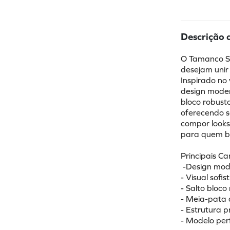
Descrição 
O Tamanco Sa
desejam unir 
Inspirado no 
design moder
bloco robust
oferecendo s
compor looks
para quem bu
Principais Ca
 -Design mod
- Visual sofi
- Salto bloc
- Meia-pata 
- Estrutura 
- Modelo per