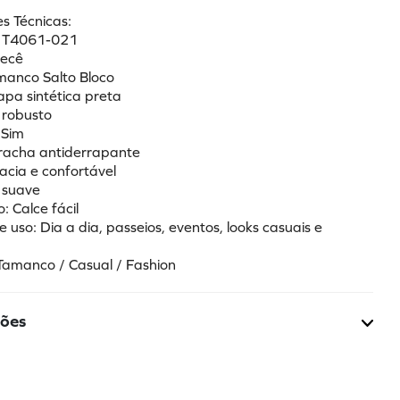
s Técnicas:
: T4061-021
becê
manco Salto Bloco
apa sintética preta
o robusto
 Sim
rracha antiderrapante
acia e confortável
l suave
: Calce fácil
e uso: Dia a dia, passeios, eventos, looks casuais e 
 Tamanco / Casual / Fashion
ções