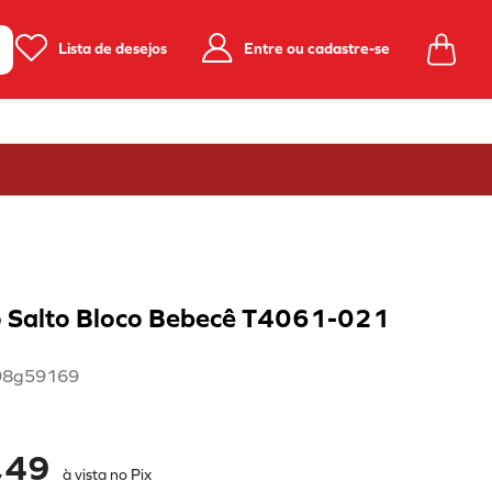
Lista de desejos
Entre ou cadastre-se
 Salto Bloco Bebecê T4061-021
98g59169
,49
à vista no Pix