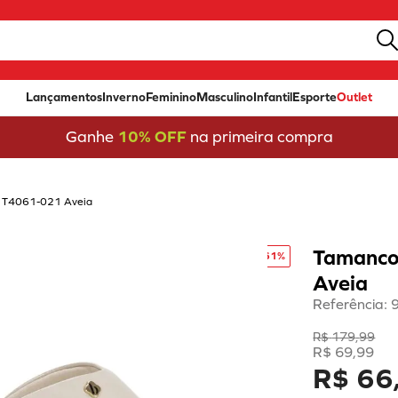
Lançamentos
Inverno
Feminino
Masculino
Infantil
Esporte
Outlet
Ganhe
10% OFF
na primeira compra
ê T4061-021 Aveia
Tamanco
-
61%
Aveia
Referência
:
R$
179
,
99
R$
69
,
99
R$ 66