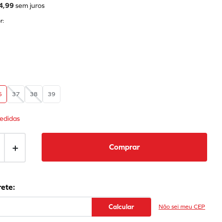
4
,
99
sem juros
r:
6
37
38
39
edidas
＋
Comprar
Não sei meu CEP