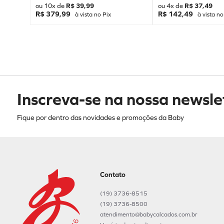
ou
10
x de
R$
39
,
99
ou
4
x de
R$
37
,
49
R$ 379,99
R$ 142,49
à vista no Pix
à vista no
Inscreva-se na nossa newsle
Fique por dentro das novidades e promoções da Baby
Contato
(19) 3736-8515
(19) 3736-8500
atendimento@babycalcados.com.br