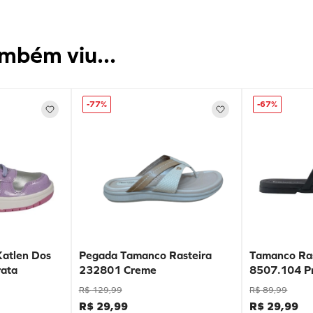
mbém viu...
-
77%
-
67%
Katlen Dos
Pegada Tamanco Rasteira
Tamanco Ras
ata
232801 Creme
8507.104 P
R$
129
,
99
R$
89
,
99
R$
29
,
99
R$
29
,
99