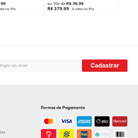
,
99
ou
10
x de
R$
39
,
99
R$ 379,99
sta no Pix
à vista no Pix
Cadastrar
Formas de Pagamento
ções