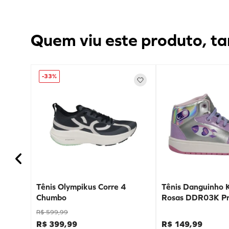
Quem viu este produto, ta
-
33%
Tênis Olympikus Corre 4
Tênis Danguinho 
Chumbo
Rosas DDR03K Pr
R$
599
,
99
R$
399
,
99
R$
149
,
99