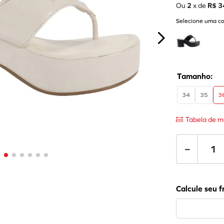
Ou
2
x de
R$
3
Selecione uma co
34
35
3
Tabela de m
－