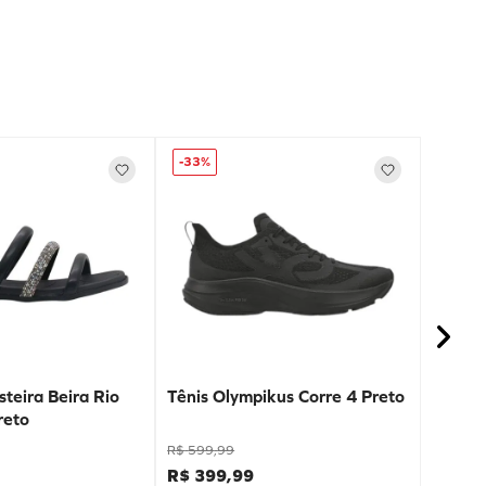
-
33%
teira Beira Rio
Tênis Olympikus Corre 4 Preto
reto
R$
599
,
99
R$
399
,
99