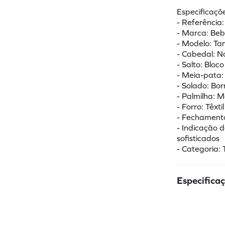
Especificaçõe
- Referência
- Marca: Be
- Modelo: Ta
- Cabedal: N
- Salto: Bloc
- Meia-pata:
- Solado: Bo
- Palmilha: M
- Forro: Têxti
- Fechamento
- Indicação d
sofisticados
- Categoria:
Especifica