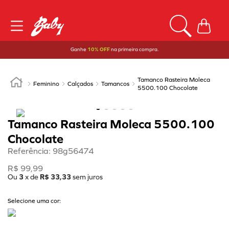
Ganhe
10% OFF
na primeira compra.
Tamanco Rasteira Moleca
Feminino
Calçados
Tamancos
5500.100 Chocolate
Tamanco Rasteira Moleca 5500.100
Chocolate
Referência
:
98g56474
R$
99
,
99
Ou
3
x de
R$
33
,
33
sem juros
Selecione uma cor: