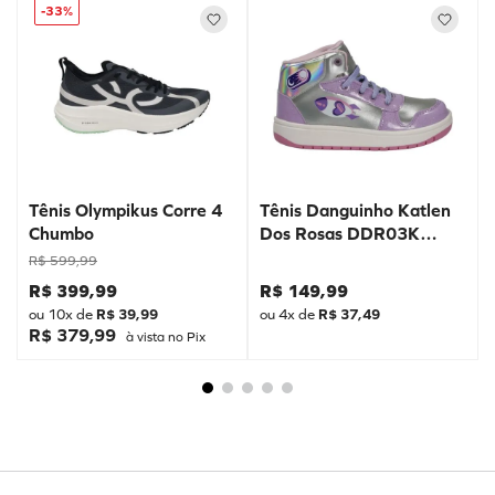
-
33%
Tênis Olympikus Corre 4
Tênis Danguinho Katlen
Chumbo
Dos Rosas DDR03K
Prata
R$
599
,
99
R$
399
,
99
R$
149
,
99
ou
10
x de
R$
39
,
99
ou
4
x de
R$
37
,
49
R$ 379,99
à vista no Pix