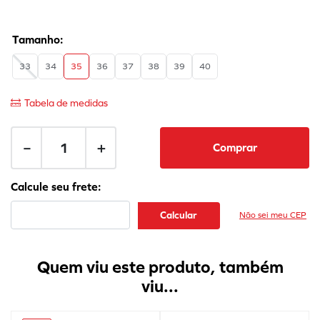
33
34
35
36
37
38
39
40
Tabela de medidas
－
＋
Comprar
Não sei meu CEP
Quem viu este produto, também
viu...