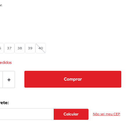
r:
6
37
38
39
40
edidas
＋
Comprar
Não sei meu CEP