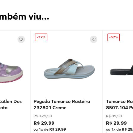
mbém viu...
-
77%
-
67%
Katlen Dos
Pegada Tamanco Rasteira
Tamanco Ras
ata
232801 Creme
8507.104 P
R$
129
,
99
R$
89
,
99
R$
29
,
99
R$
29
,
99
ou
1
x de
R$
29
,
99
ou
1
x de
R$
29