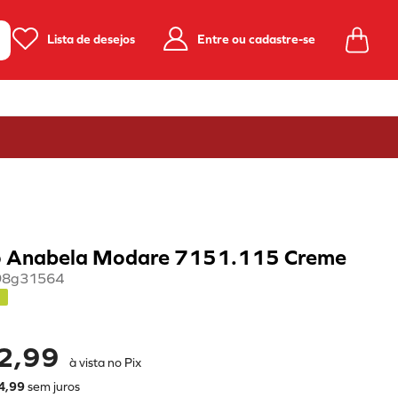
Lista de desejos
Entre ou cadastre-se
 Anabela Modare 7151.115 Creme
98g31564
2,99
à vista no Pix
4
,
99
sem juros