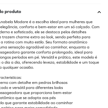
do produto
abela Modare é a escolha ideal para mulheres que 
 elegância, conforto e bem-estar em um só calçado. Com 
erno e sofisticado, ele se destaca pelos detalhes 
e trazem charme extra ao look, sendo perfeito para 
 rotina com muito estilo. Seu formato anatômico 
uma sensação agradável ao caminhar, enquanto a 
sageadora garante conforto prolongado, ideal para 
ngos períodos em pé. Versátil e prático, este modelo é 
 o dia a dia, oferecendo leveza, estabilidade e um toque 
ra qualquer ocasião.
racteristicas:
erno com detalhe em pedras brilhosas
ticado e versátil para diferentes looks
massageadora que proporciona bem-estar
natômico que se adapta aos pés
ela que garante estabilidade ao caminhar
l e prático para maior comodidade