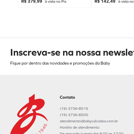
R$ 379,99
R$ 142,49
à vista no Pix
à vista no
Inscreva-se na nossa newsle
Fique por dentro das novidades e promoções da Baby
Contato
(19) 3736-8515
(19) 3736-8500
atendimento@babycalcados.com.br
Horário de atendimento:
De segunda à sexta das 8:00 as 17:00