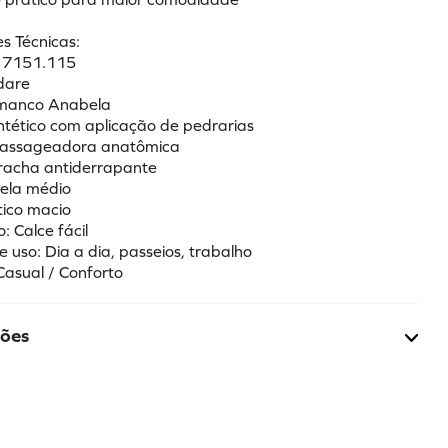
s Técnicas:
: 7151.115
dare
amanco Anabela
intético com aplicação de pedrarias
 Massageadora anatômica
rracha antiderrapante
bela médio
ético macio
: Calce fácil
e uso: Dia a dia, passeios, trabalho
Casual / Conforto
ções