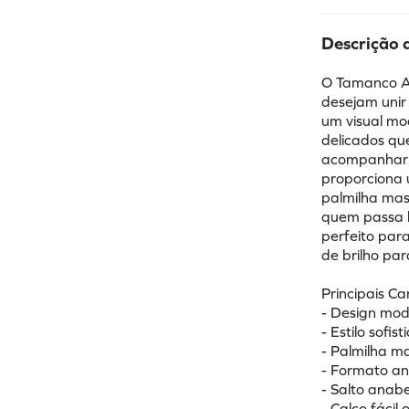
Descrição 
O Tamanco An
desejam unir
um visual mod
delicados qu
acompanhar a
proporciona 
palmilha mas
quem passa lo
perfeito para
de brilho pa
Principais Ca
- Design mod
- Estilo sofis
- Palmilha 
- Formato a
- Salto anab
- Calce fáci