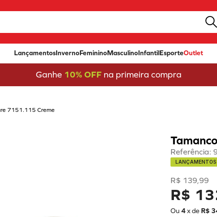
Lançamentos
Inverno
Feminino
Masculino
Infantil
Esporte
Outlet
Ganhe
10% OFF
na primeira compra
re 7151.115 Creme
Tamanco
Referência
:
LANÇAMENTOS
R$
139
,
99
R$ 13
Ou
4
x de
R$
3