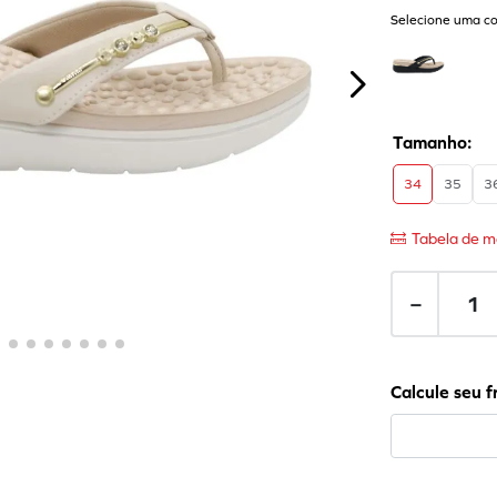
Selecione uma co
34
35
3
Tabela de m
－