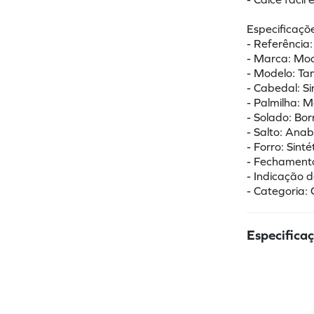
Especificaçõe
- Referência
- Marca: Mo
- Modelo: T
- Cabedal: S
- Palmilha:
- Solado: Bo
- Salto: Ana
- Forro: Sint
- Fechamento
- Indicação d
- Categoria: 
Especifica