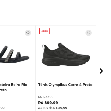
-
33%
teira Beira Rio
Tênis Olympikus Corre 4 Preto
reto
R$
599
,
99
R$
399
,
99
,
99
ou
10
x de
R$
39
,
99