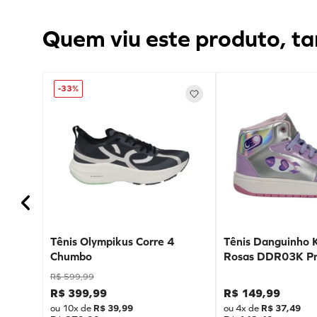
Quem viu este produto, ta
-
33%
Tênis Olympikus Corre 4
Tênis Danguinho 
Chumbo
Rosas DDR03K Pr
R$
599
,
99
R$
399
,
99
R$
149
,
99
ou
10
x de
R$
39
,
99
ou
4
x de
R$
37
,
49