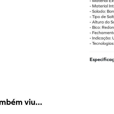
- Material Ex
- Material In
- Solado: Bo
- Tipo de Sal
- Altura do 
- Bico: Redo
- Fechamento
- Indicação:
- Tecnologia
Especifica
mbém viu...