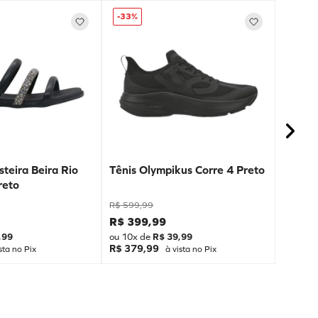
-
33%
teira Beira Rio
Tênis Olympikus Corre 4 Preto
reto
R$
599
,
99
R$
399
,
99
,
99
ou
10
x de
R$
39
,
99
R$ 379,99
sta no Pix
à vista no Pix