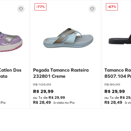
-
77%
-
67%
Katlen Dos
Pegada Tamanco Rasteira
Tamanco Ras
ata
232801 Creme
8507.104 P
R$
129
,
99
R$
89
,
99
R$
29
,
99
R$
29
,
99
ou
1
x de
R$
29
,
99
ou
1
x de
R$
29
R$ 28,49
R$ 28,49
 Pix
à vista no Pix
à vi