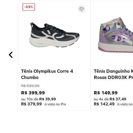
-
33%
Tênis Olympikus Corre 4
Tênis Danguinho 
Chumbo
Rosas DDR03K Pr
R$
599
,
99
R$
399
,
99
R$
149
,
99
ou
10
x de
R$
39
,
99
ou
4
x de
R$
37
,
49
R$ 379,99
R$ 142,49
à vista no Pix
à vista no