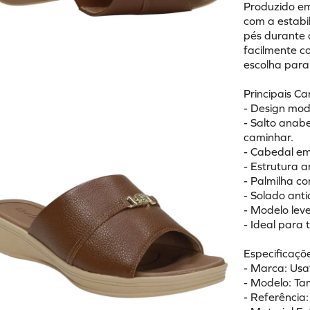
Produzido em
com a estabi
pés durante 
facilmente c
escolha para
Principais Ca
- Design mod
- Salto anab
caminhar.
- Cabedal em 
- Estrutura 
- Palmilha c
- Solado ant
- Modelo leve 
- Ideal para 
Especificaçõe
- Marca: Usa
- Modelo: T
- Referênci