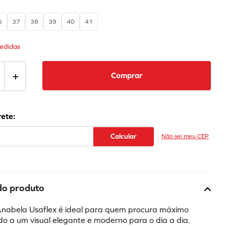
6
37
38
39
40
41
edidas
＋
Comprar
Não sei meu CEP
do produto
abela Usaflex é ideal para quem procura máximo 
do a um visual elegante e moderno para o dia a dia. 