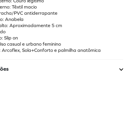
terno: Couro legítimo
terno: Têxtil macio
rracha/PVC antiderrapante
to: Anabela
Salto: Aproximadamente 5 cm
ndo
: Slip on
 Uso casual e urbano feminino
s: Arcoflex, Sola+Conforto e palmilha anatômica
ções