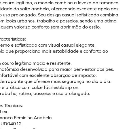
 couro legítimo, o modelo combina a leveza do tamanco 
lidade do salto anabela, oferecendo excelente apoio aos 
o uso prolongado. Seu design casual sofisticado combina 
om looks urbanos, trabalho e passeios, sendo uma ótima 
 quem valoriza conforto sem abrir mão do estilo.
racterísticas:
erno e sofisticado com visual casual elegante.
ela que proporciona mais estabilidade e conforto ao 
couro legítimo macio e resistente.
anatômica desenvolvida para maior bem-estar dos pés.
onfortável com excelente absorção de impacto.
iderrapante que oferece mais segurança no dia a dia.
e prático com calce fácil estilo slip on.
trabalho, rotina, passeios e uso prolongado.
s Técnicas:
flex
amanco Feminino Anabela
a: UD04012