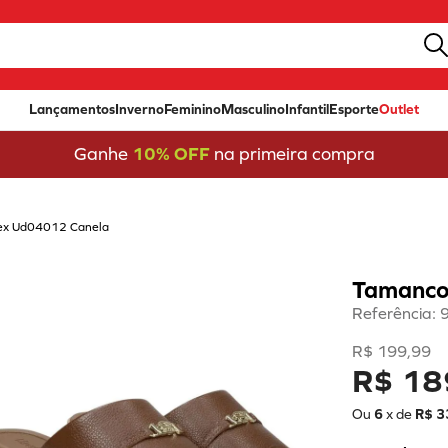
Lançamentos
Inverno
Feminino
Masculino
Infantil
Esporte
Outlet
Ganhe
10% OFF
na primeira compra
lex Ud04012 Canela
Tamanco
Referência
:
R$
199
,
99
R$ 18
Ou
6
x de
R$
3