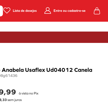
Lista de desejos
Entre ou cadastre-se
 Anabela Usaflex Ud04012 Canela
98g61436
9,99
à vista no Pix
3
,
33
sem juros