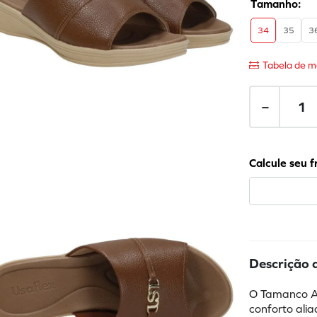
34
35
3
Tabela de m
－
Descrição 
O Tamanco An
conforto alia