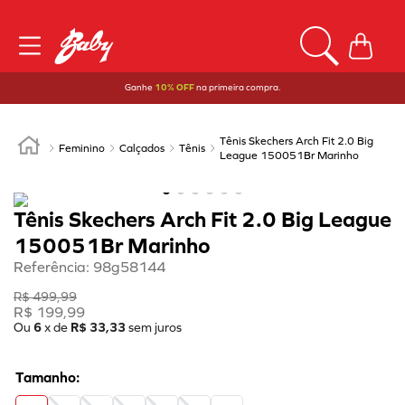
Ganhe
10% OFF
na primeira compra.
Tênis Skechers Arch Fit 2.0 Big
Feminino
Calçados
Tênis
League 150051Br Marinho
Tênis Skechers Arch Fit 2.0 Big League
150051Br Marinho
Referência
:
98g58144
R$
499
,
99
R$
199
,
99
Ou
6
x de
R$
33
,
33
sem juros