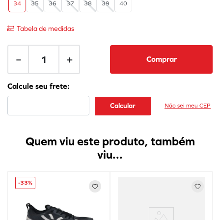
34
35
36
37
38
39
40
Tabela de medidas
－
＋
Comprar
Não sei meu CEP
Quem viu este produto, também
viu...
-
33%