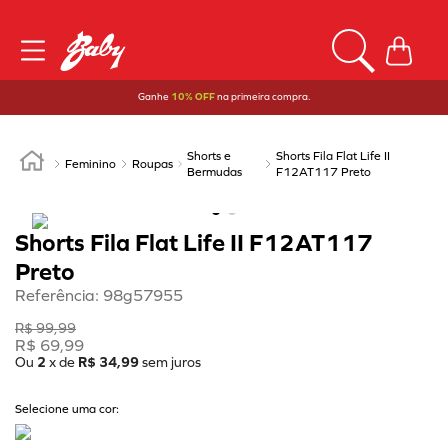
Ganhe
10% OFF
na primeira compra.
Shorts e
Shorts Fila Flat Life II
Feminino
Roupas
Bermudas
F12AT117 Preto
Shorts Fila Flat Life II F12AT117
Preto
Referência
:
98g57955
R$
99
,
99
R$
69
,
99
Ou
2
x de
R$
34
,
99
sem juros
Selecione uma cor: