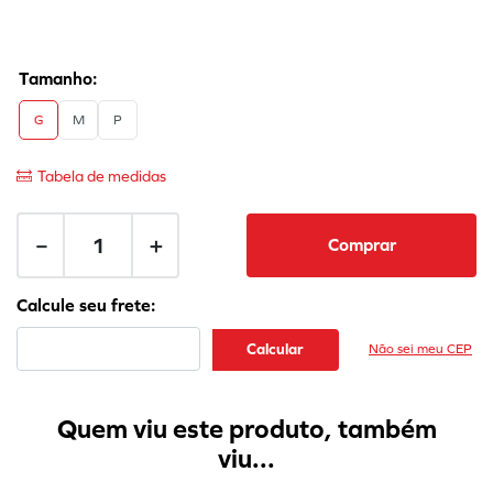
G
M
P
Tabela de medidas
－
＋
Comprar
Não sei meu CEP
Quem viu este produto, também
viu...