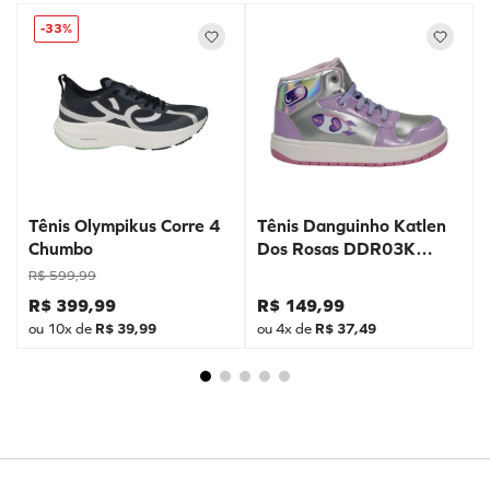
-
33%
Tênis Olympikus Corre 4
Tênis Danguinho Katlen
Chumbo
Dos Rosas DDR03K
Prata
R$
599
,
99
R$
399
,
99
R$
149
,
99
ou
10
x de
R$
39
,
99
ou
4
x de
R$
37
,
49