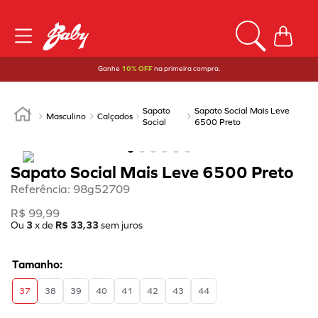
Ganhe
10% OFF
na primeira compra.
Sapato
Sapato Social Mais Leve
Masculino
Calçados
Social
6500 Preto
Sapato Social Mais Leve 6500 Preto
Referência
:
98g52709
R$
99
,
99
Ou
3
x de
R$
33
,
33
sem juros
37
38
39
40
41
42
43
44