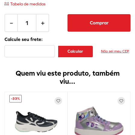
Tabela de medidas
－
＋
Comprar
Não sei meu CEP
Quem viu este produto, também
viu...
-
33%