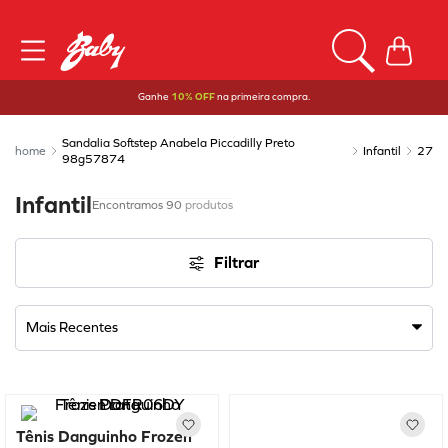
Ganhe
10% OFF
na primeira compra.
Sandalia Softstep Anabela Piccadilly Preto
Infantil
27
98g57874
Infantil
90
produtos
Filtrar
Mais Recentes
Tênis Danguinho Frozen