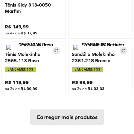
Tênis Kidy 313-0050
Marfim
R$
149
,
99
ou
4
x de
R$
37
,
49
Tênis Molekinha
Sandália Molekinha
2565.113 Rosa
2361.218 Branco
LANÇAMENTOS
LANÇAMENTOS
R$
119
,
99
R$
99
,
99
ou
3
x de
R$
39
,
99
ou
3
x de
R$
33
,
33