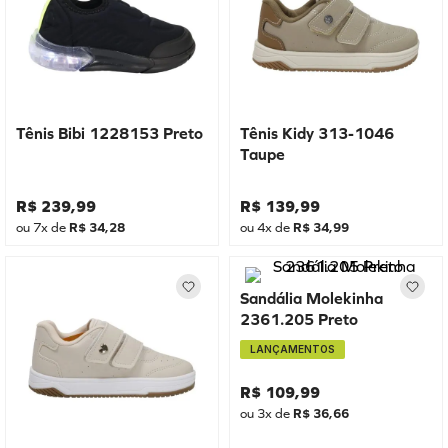
Tênis Bibi 1228153 Preto
Tênis Kidy 313-1046
Taupe
R$
239
,
99
R$
139
,
99
ou
7
x de
R$
34
,
28
ou
4
x de
R$
34
,
99
Sandália Molekinha
2361.205 Preto
LANÇAMENTOS
R$
109
,
99
ou
3
x de
R$
36
,
66