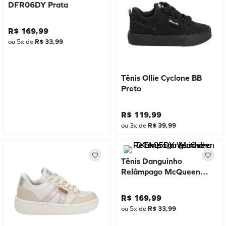
DFR06DY Prata
R$
169
,
99
ou
5
x de
R$
33
,
99
Tênis Ollie Cyclone BB
Preto
R$
119
,
99
ou
3
x de
R$
39
,
99
Tênis Danguinho
Relâmpago McQueen
DCA05DY Vermelho
R$
169
,
99
ou
5
x de
R$
33
,
99