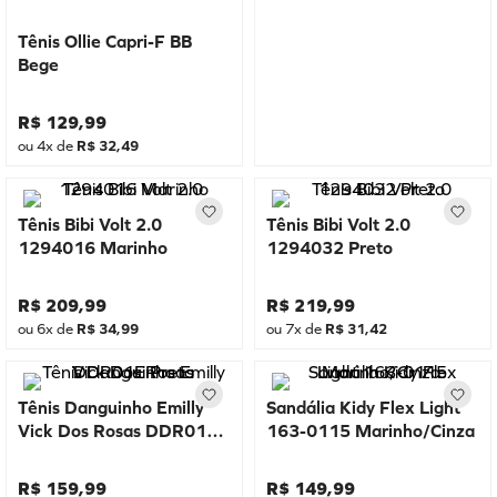
Tênis Ollie Capri-F BB
Bege
R$
129
,
99
ou
4
x de
R$
32
,
49
Tênis Bibi Volt 2.0
Tênis Bibi Volt 2.0
1294016 Marinho
1294032 Preto
R$
209
,
99
R$
219
,
99
ou
6
x de
R$
34
,
99
ou
7
x de
R$
31
,
42
Tênis Danguinho Emilly
Sandália Kidy Flex Light
Vick Dos Rosas DDR01E
163-0115 Marinho/Cinza
Preto
R$
159
,
99
R$
149
,
99