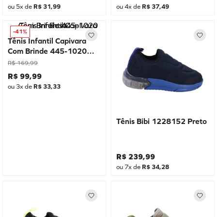
ou
5
x de
R$
31
,
99
ou
4
x de
R$
37
,
49
-
41%
Tênis Infantil Capivara
Com Brinde 445-1020
Rosa
R$
169
,
99
R$
99
,
99
ou
3
x de
R$
33
,
33
Tênis Bibi 1228152 Preto
R$
239
,
99
ou
7
x de
R$
34
,
28