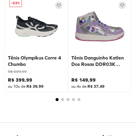
-
33%
Tênis Olympikus Corre 4
Tênis Danguinho Katlen
Chumbo
Dos Rosas DDR03K
Prata
R$
599
,
99
R$
399
,
99
R$
149
,
99
ou
10
x de
R$
39
,
99
ou
4
x de
R$
37
,
49