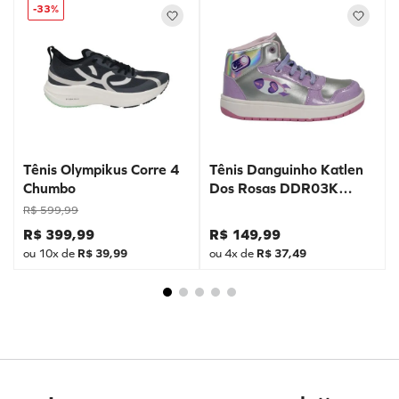
-
33%
Tênis Olympikus Corre 4
Tênis Danguinho Katlen
Chumbo
Dos Rosas DDR03K
Prata
R$
599
,
99
R$
399
,
99
R$
149
,
99
ou
10
x de
R$
39
,
99
ou
4
x de
R$
37
,
49