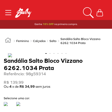
Ganhe
10% OFF
na primeira compra.
Sandália Salto Bloco Vizzano
Feminino
Calçados
Salto
6262.1034 Prata
Sandália Salto Bloco Vizzano
6262.1034 Prata
Referência
:
98g59314
R$
139
,
99
Ou
4
x de
R$
34
,
99
sem juros
Selecione uma cor: