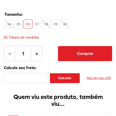
34
35
36
37
38
39
40
Tabela de medidas
－
＋
Comprar
Não sei meu CEP
Quem viu este produto, também
viu...