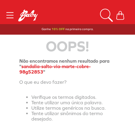
Ganhe
10% OFF
na primeira compra.
OOPS!
Não encontramos nenhum resultado para
"
sandalia-salto-via-marte-cobre-
98g52853
"
O que eu devo fazer?
Verifique os termos digitados.
Tente utilizar uma única palavra.
Utilize termos genéricos na busca.
Tente utilizar sinônimos do termo
desejado.