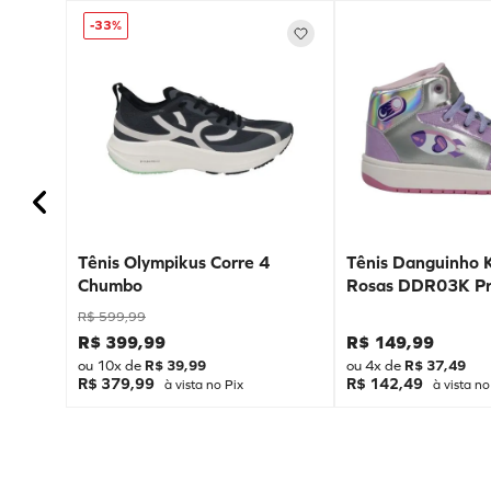
-
33%
Tênis Olympikus Corre 4
Tênis Danguinho 
Chumbo
Rosas DDR03K Pr
R$
599
,
99
R$
399
,
99
R$
149
,
99
ou
10
x de
R$
39
,
99
ou
4
x de
R$
37
,
49
R$ 379,99
R$ 142,49
à vista no Pix
à vista no