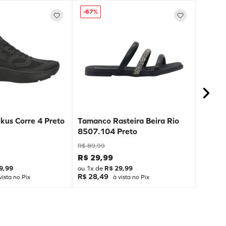
-
67%
kus Corre 4 Preto
Tamanco Rasteira Beira Rio
8507.104 Preto
R$
89
,
99
R$
29
,
99
9
,
99
ou
1
x de
R$
29
,
99
R$ 28,49
vista no Pix
à vista no Pix