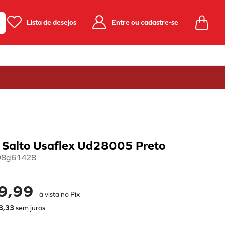
Lista de desejos
Entre ou cadastre-se
 Salto Usaflex Ud28005 Preto
98g61428
9,99
à vista no Pix
3
,
33
sem juros