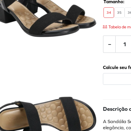
34
35
3
Tabela de m
－
Descrição 
A Sandália S
elegância, co