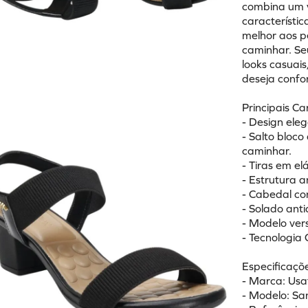
combina um v
característic
melhor aos p
caminhar. Se
looks casuais
deseja confo
Principais Ca
- Design ele
- Salto bloco
caminhar.
- Tiras em el
- Estrutura 
- Cabedal c
- Solado ant
- Modelo vers
- Tecnologia 
Especificaçõe
- Marca: Usa
- Modelo: Sa