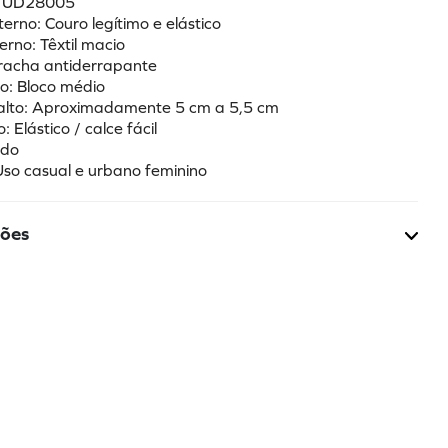
a: UD28005
terno: Couro legítimo e elástico
terno: Têxtil macio
rracha antiderrapante
to: Bloco médio
Salto: Aproximadamente 5 cm a 5,5 cm
 Elástico / calce fácil
ndo
 Uso casual e urbano feminino
ções