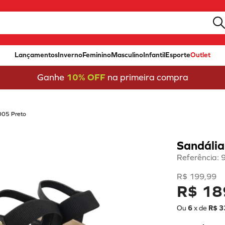
Lançamentos
Inverno
Feminino
Masculino
Infantil
Esporte
Outlet
Ganhe
10% OFF
na primeira compra
005 Preto
Sandália
Referência
:
R$
199
,
99
R$ 18
Ou
6
x de
R$
3