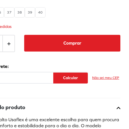
6
37
38
39
40
edidas
＋
Comprar
Não sei meu CEP
do produto
alto Usaflex é uma excelente escolha para quem procura 
nforto e estabilidade para o dia a dia. O modelo 