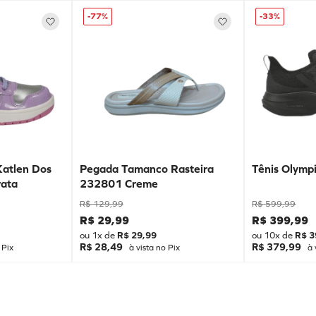
-
77%
-
33%
Katlen Dos
Pegada Tamanco Rasteira
Tênis Olympi
ata
232801 Creme
R$
129
,
99
R$
599
,
99
R$
29
,
99
R$
399
,
99
ou
1
x de
R$
29
,
99
ou
10
x de
R$
3
R$ 28,49
R$ 379,99
 Pix
à vista no Pix
à 