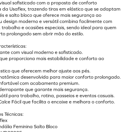
isual sofisticado com a proposta de conforto 
a da Usaflex, trazendo tiras em elástico que se adaptam 
és e salto bloco que oferece mais segurança ao 
u design moderno e versátil combina facilmente com 
, trabalho e ocasiões especiais, sendo ideal para quem 
rto prolongado sem abrir mão do estilo.
racterísticas:
gante com visual moderno e sofisticado.
 que proporciona mais estabilidade e conforto ao 
ástico que oferecem melhor ajuste aos pés.
anatômica desenvolvida para maior conforto prolongado.
onfortável com acabamento premium.
iderrapante que garante mais segurança.
átil para trabalho, rotina, passeios e eventos casuais.
Calce Fácil que facilita o encaixe e melhora o conforto.
s Técnicas:
flex
ndália Feminina Salto Bloco