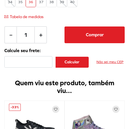
34
35
36
37
38
39
40
Tabela de medidas
－
＋
Comprar
Não sei meu CEP
Quem viu este produto, também
viu...
-
33%