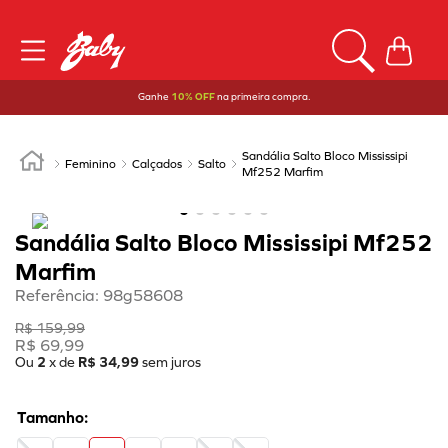
Ganhe
10% OFF
na primeira compra.
Sandália Salto Bloco Mississipi
Feminino
Calçados
Salto
Mf252 Marfim
Sandália Salto Bloco Mississipi Mf252
Marfim
Referência
:
98g58608
R$
159
,
99
R$
69
,
99
Ou
2
x de
R$
34
,
99
sem juros