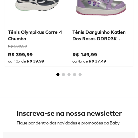
Tênis Olympikus Corre 4
Tênis Danguinho Katlen
Chumbo
Dos Rosas DDR03K
Prata
R$
599
,
99
R$
399
,
99
R$
149
,
99
ou
10
x de
R$
39
,
99
ou
4
x de
R$
37
,
49
Inscreva-se na nossa newsletter
Fique por dentro das novidades e promoções da Baby