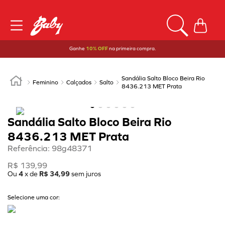
Ganhe
10% OFF
na primeira compra.
Sandália Salto Bloco Beira Rio
Feminino
Calçados
Salto
8436.213 MET Prata
Sandália Salto Bloco Beira Rio
8436.213 MET Prata
Referência
:
98g48371
R$
139
,
99
Ou
4
x de
R$
34
,
99
sem juros
Selecione uma cor: