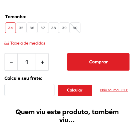
34
35
36
37
38
39
40
Tabela de medidas
－
＋
Comprar
Não sei meu CEP
Quem viu este produto, também
viu...