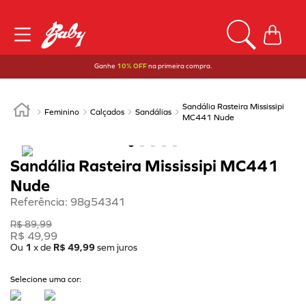
Ganhe
10% OFF
na primeira compra.
Sandália Rasteira Mississipi
Feminino
Calçados
Sandálias
MC441 Nude
Sandália Rasteira Mississipi MC441
Nude
Referência
:
98g54341
R$
89
,
99
R$
49
,
99
Ou
1
x de
R$
49
,
99
sem juros
Selecione uma cor: