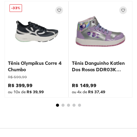
-
33%
Tênis Olympikus Corre 4
Tênis Danguinho Katlen
Chumbo
Dos Rosas DDR03K
Prata
R$
599
,
99
R$
399
,
99
R$
149
,
99
ou
10
x de
R$
39
,
99
ou
4
x de
R$
37
,
49