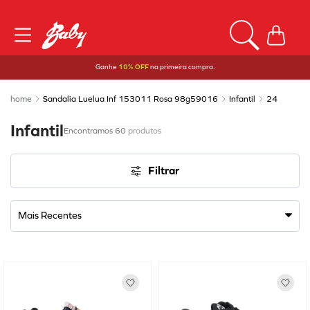
Ganhe
10% OFF
na primeira compra.
Sandalia Luelua Inf 153011 Rosa 98g59016
Infantil
24
Infantil
60
produtos
Filtrar
Mais Recentes