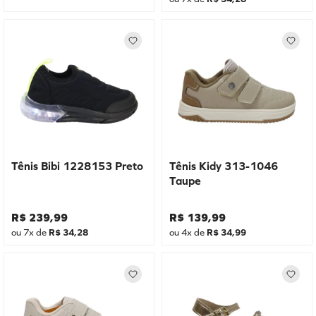
Tênis Bibi 1228153 Preto
Tênis Kidy 313-1046
Taupe
R$
239
,
99
R$
139
,
99
ou
7
x de
R$
34
,
28
ou
4
x de
R$
34
,
99