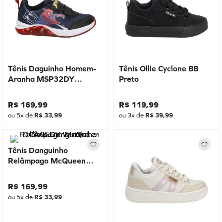
Tênis Daguinho Homem-
Tênis Ollie Cyclone BB
Aranha MSP32DY
Preto
Marinho
R$
169
,
99
R$
119
,
99
ou
5
x de
R$
33
,
99
ou
3
x de
R$
39
,
99
Tênis Danguinho
Relâmpago McQueen
DCA05DY Vermelho
R$
169
,
99
ou
5
x de
R$
33
,
99