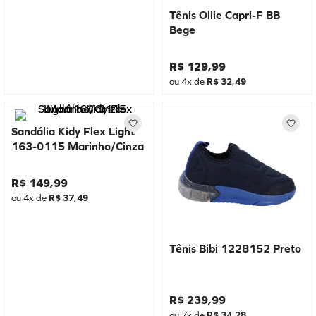
Tênis Ollie Capri-F BB
Bege
R$
129
,
99
ou
4
x de
R$
32
,
49
Sandália Kidy Flex Light
163-0115 Marinho/Cinza
R$
149
,
99
ou
4
x de
R$
37
,
49
Tênis Bibi 1228152 Preto
R$
239
,
99
ou
7
x de
R$
34
,
28