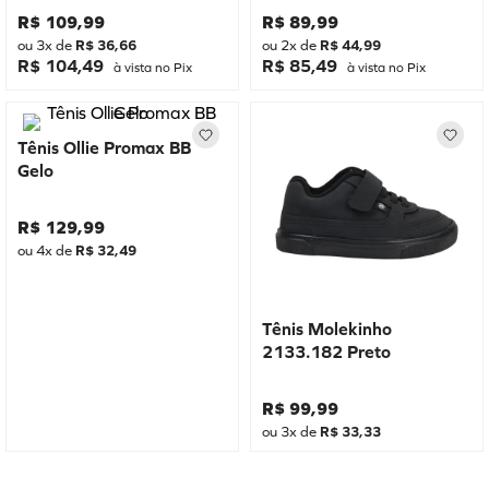
R$
109
,
99
R$
89
,
99
ou
3
x de
R$
36
,
66
ou
2
x de
R$
44
,
99
R$ 104,49
R$ 85,49
à vista no Pix
à vista no Pix
Tênis Ollie Promax BB
Gelo
R$
129
,
99
ou
4
x de
R$
32
,
49
Tênis Molekinho
2133.182 Preto
R$
99
,
99
ou
3
x de
R$
33
,
33