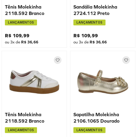
Tênis Molekinha
Sandália Molekinha
2118.592 Branco
2724.112 Preto
LANÇAMENTOS
LANÇAMENTOS
R$
109
,
99
R$
109
,
99
ou
3
x de
R$
36
,
66
ou
3
x de
R$
36
,
66
Tênis Molekinha
Sapatilha Molekinha
2118.592 Branco
2106.1065 Dourado
LANÇAMENTOS
LANÇAMENTOS