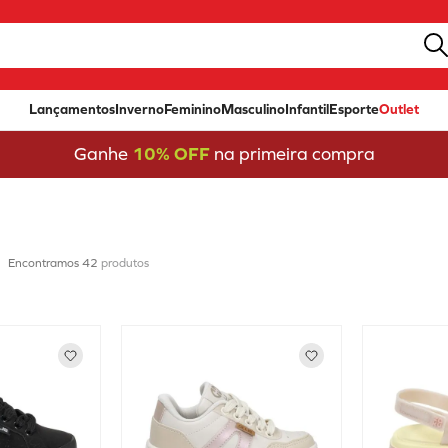
Lançamentos
Inverno
Feminino
Masculino
Infantil
Esporte
Outlet
Ganhe
10% OFF
na primeira compra
42
produtos