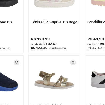
lone BB
Tênis Ollie Capri-F BB Bege
Sandália
R$
129
,
99
R$
49
,
99
ou
4
x de
R$
32
,
49
ou
1
x de
R$
R$ 123,49
R$ 47,49
a no Pix
à vista no Pix
à