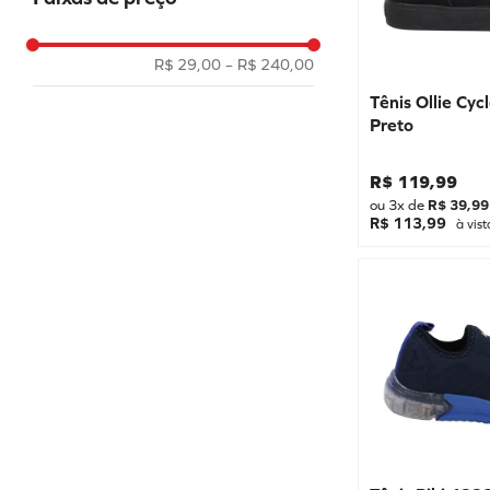
MOLEKINHO
Menino
LUELUA
Botas
R$ 29,00
–
R$ 240,00
DANGUINHO
Babuche
Tênis Ollie Cyc
ZAXY
Preto
PE COM PE
R$
119
,
99
OLLIE
ou
3
x de
R$
39
,
99
KIDY
R$ 113,99
à vist
SKECHERS
PAMPILI
BIBI