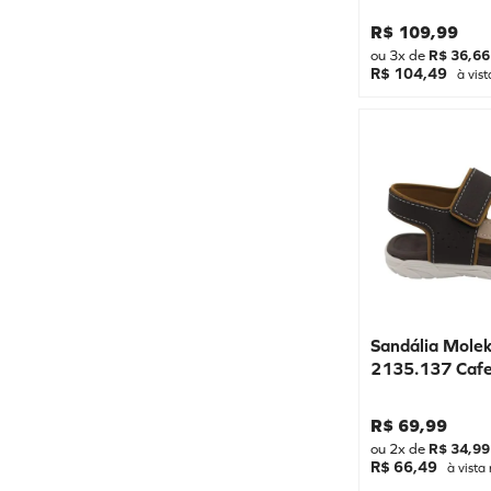
R$
109
,
99
ou
3
x de
R$
36
,
66
R$ 104,49
à vist
Sandália Mole
2135.137 Caf
R$
69
,
99
ou
2
x de
R$
34
,
99
R$ 66,49
à vista 