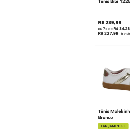
Tênis Bibi 122
R$
239
,
99
ou
7
x de
R$
34
,
28
R$ 227,99
à vist
Tênis Molekin
Branco
LANÇAMENTOS