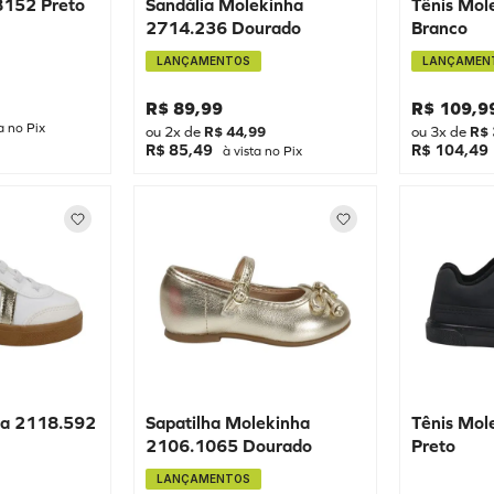
8152 Preto
Sandália Molekinha
Tênis Mol
2714.236 Dourado
Branco
LANÇAMENTOS
LANÇAMEN
R$
89
,
99
R$
109
,
9
a no Pix
ou
2
x de
R$
44
,
99
ou
3
x de
R$
R$ 85,49
R$ 104,49
à vista no Pix
ha 2118.592
Sapatilha Molekinha
Tênis Mol
2106.1065 Dourado
Preto
LANÇAMENTOS