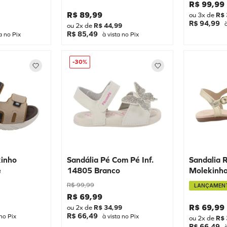
R$
99
,
99
R$
89
,
99
ou
3
x de
R$
R$ 94,99
à
ou
2
x de
R$
44
,
99
R$ 85,49
a no Pix
à vista no Pix
-
30%
kinho
Sandália Pé Com Pé Inf.
Sandalia 
e
14805 Branco
Molekinh
Dourado
R$
99
,
99
LANÇAMEN
R$
69
,
99
R$
69
,
99
ou
2
x de
R$
34
,
99
R$ 66,49
no Pix
à vista no Pix
ou
2
x de
R$
R$ 66,49