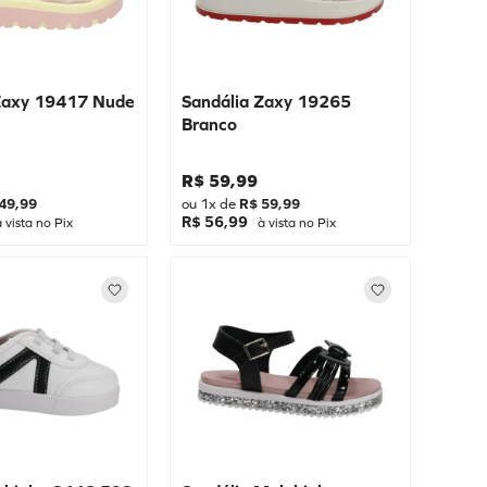
 Zaxy 19417 Nude
Sandália Zaxy 19265
Branco
R$
59
,
99
49
,
99
ou
1
x de
R$
59
,
99
R$ 56,99
 vista no Pix
à vista no Pix