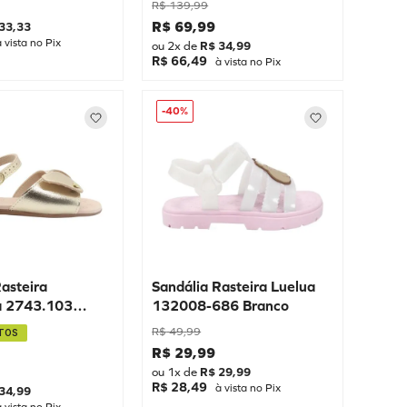
R$
139
,
99
R$
69
,
99
33
,
33
 vista no Pix
ou
2
x de
R$
34
,
99
R$ 66,49
à vista no Pix
-
40%
Rasteira
Sandália Rasteira Luelua
a 2743.103
132008-686 Branco
R$
49
,
99
TOS
R$
29
,
99
ou
1
x de
R$
29
,
99
R$ 28,49
à vista no Pix
34
,
99