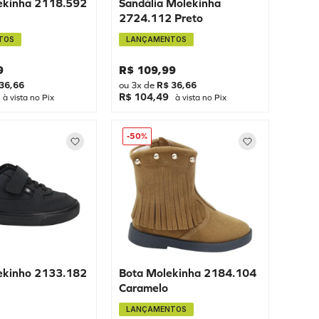
ekinha 2118.592
Sandália Molekinha
2724.112 Preto
TOS
LANÇAMENTOS
9
R$
109
,
99
36
,
66
ou
3
x de
R$
36
,
66
R$ 104,49
à vista no Pix
à vista no Pix
-
50%
ekinho 2133.182
Bota Molekinha 2184.104
Caramelo
LANÇAMENTOS