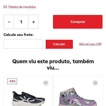
Tabela de medidas
－
＋
Comprar
Não sei meu CEP
Quem viu este produto, também
viu...
-
33%