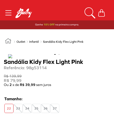
Ganhe
10% OFF
na primeira compra.
Outlet
Infantil
Sandália Kidy Flex Light Pink
Sandália Kidy Flex Light Pink
Referência
:
98g53114
R$
139
,
99
R$
79
,
99
Ou
2
x de
R$
39
,
99
sem juros
22
23
24
25
26
27