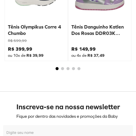
Tênis Olympikus Corre 4
Tênis Danguinho Katlen
Chumbo
Dos Rosas DDR03K
Prata
R$
599
,
99
R$
399
,
99
R$
149
,
99
ou
10
x de
R$
39
,
99
ou
4
x de
R$
37
,
49
Inscreva-se na nossa newsletter
Fique por dentro das novidades e promoções da Baby