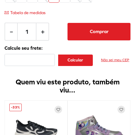
Tabela de medidas
－
＋
Comprar
Não sei meu CEP
Quem viu este produto, também
viu...
-
33%