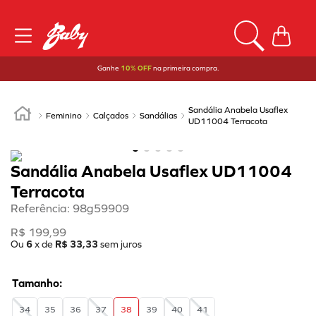
Ganhe
10% OFF
na primeira compra.
Sandália Anabela Usaflex
Feminino
Calçados
Sandálias
UD11004 Terracota
Sandália Anabela Usaflex UD11004
Terracota
Referência
:
98g59909
R$
199
,
99
Ou
6
x de
R$
33
,
33
sem juros
34
35
36
37
38
39
40
41