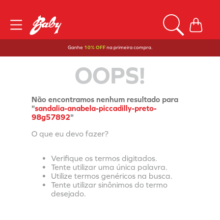
Ganhe
10% OFF
na primeira compra.
OOPS!
Não encontramos nenhum resultado para
"
sandalia-anabela-piccadilly-preto-
98g57892
"
O que eu devo fazer?
Verifique os termos digitados.
Tente utilizar uma única palavra.
Utilize termos genéricos na busca.
Tente utilizar sinônimos do termo
desejado.