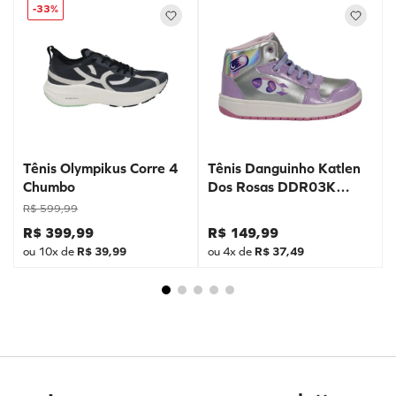
-
33%
Tênis Olympikus Corre 4
Tênis Danguinho Katlen
Chumbo
Dos Rosas DDR03K
Prata
R$
599
,
99
R$
399
,
99
R$
149
,
99
ou
10
x de
R$
39
,
99
ou
4
x de
R$
37
,
49