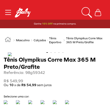
Ganhe
10% OFF
na primeira compra.
Tênis
Tênis Olympikus Corre Max
Masculino
Calçados
Esportivo
365 M Preto/Grafite
Tênis Olympikus Corre Max 365 M
Preto/Grafite
Referência
:
98g59342
R$
549
,
99
Ou
10
x de
R$
54
,
99
sem juros
Selecione uma cor: