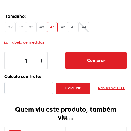
37
38
39
40
41
42
43
44
Tabela de medidas
－
＋
Comprar
Não sei meu CEP
Quem viu este produto, também
viu...