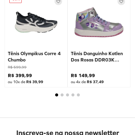
Tênis Olympikus Corre 4
Tênis Danguinho Katlen
Chumbo
Dos Rosas DDR03K
Prata
R$
599
,
99
R$
399
,
99
R$
149
,
99
ou
10
x de
R$
39
,
99
ou
4
x de
R$
37
,
49
Inscreva-se na nossa newsletter