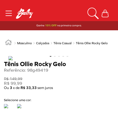
Ganhe
10% OFF
na primeira compra.
Masculino
Calçados
Tênis Casual
Tênis Ollie Rocky Gelo
Tênis Ollie Rocky Gelo
Referência
:
98g49419
R$
149
,
99
R$
99
,
99
Ou
3
x de
R$
33
,
33
sem juros
Selecione uma cor: