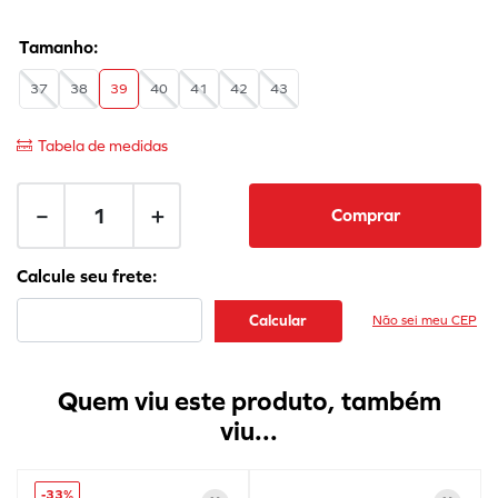
37
38
39
40
41
42
43
Tabela de medidas
－
＋
Comprar
Não sei meu CEP
Quem viu este produto, também
viu...
-
33%