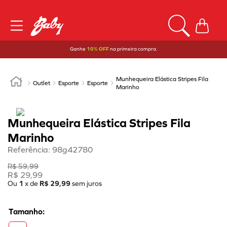
Ganhe
10% OFF
na primeira compra.
Munhequeira Elástica Stripes Fila
Outlet
Esporte
Esporte
Marinho
Munhequeira Elástica Stripes Fila
Marinho
Referência
:
98g42780
R$
59
,
99
R$
29
,
99
Ou
1
x de
R$
29
,
99
sem juros