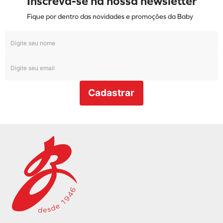
R$
149
,
99
ou
4
x de
R$
37
,
49
Tênis Olympikus Corre 4
Chumbo
R$
599
,
99
R$
399
,
99
ou
10
x de
R$
39
,
99
Inscreva-se na nossa newsletter
Fique por dentro das novidades e promoções da Baby