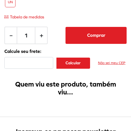
UN
Tabela de medidas
－
＋
Comprar
Não sei meu CEP
Quem viu este produto, também
viu...
-
33%
Tênis Danguinho Katlen
Dos Rosas DDR03K
Prata