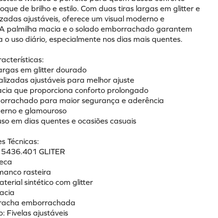
oque de brilho e estilo. Com duas tiras largas em glitter e 
izadas ajustáveis, oferece um visual moderno e 
A palmilha macia e o solado emborrachado garantem 
a o uso diário, especialmente nos dias mais quentes.
racterísticas:
largas em glitter dourado
alizadas ajustáveis para melhor ajuste
acia que proporciona conforto prolongado
borrachado para maior segurança e aderência
derno e glamouroso
 uso em dias quentes e ocasiões casuais
s Técnicas:
: 5436.401 GLITER
leca
manco rasteira
terial sintético com glitter
Macia
orracha emborrachada
: Fivelas ajustáveis