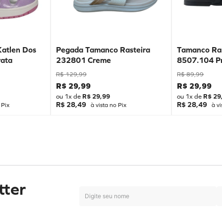
Katlen Dos
Pegada Tamanco Rasteira
Tamanco Ras
ata
232801 Creme
8507.104 P
R$
129
,
99
R$
89
,
99
R$
29
,
99
R$
29
,
99
ou
1
x de
R$
29
,
99
ou
1
x de
R$
29
R$ 28,49
R$ 28,49
 Pix
à vista no Pix
à vi
tter