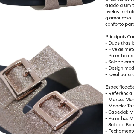
aliado a um t
fivelas metal
glamouroso. 
conforto par
Principais Ca
- Duas tiras 
- Fivelas met
- Palmilha m
- Solado em
- Design mo
- Ideal para
Especificaçõe
- Referência
- Marca: Mo
- Modelo: Ta
- Cabedal: Ma
- Palmilha: 
- Solado: B
- Fechamento