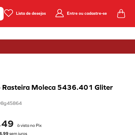
Lista de desejos
Entre ou cadastre-se
 Rasteira Moleca 5436.401 Gliter
98g45864
,49
à vista no Pix
4
,
99
sem juros