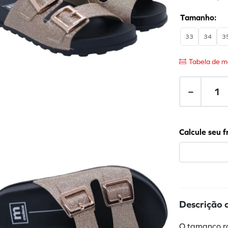
33
34
3
Tabela de m
－
Descrição 
O tamanco ra