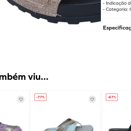
- Indicação d
- Categoria: 
Especifica
mbém viu...
-
77%
-
67%