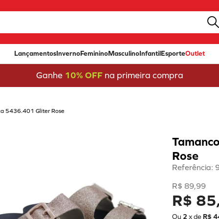
Lançamentos
Inverno
Feminino
Masculino
Infantil
Esporte
Outlet
Ganhe
10% OFF
na primeira compra
a 5436.401 Gliter Rose
Tamanco
Rose
Referência
:
R$
89
,
99
R$ 85
Ou
2
x de
R$
4