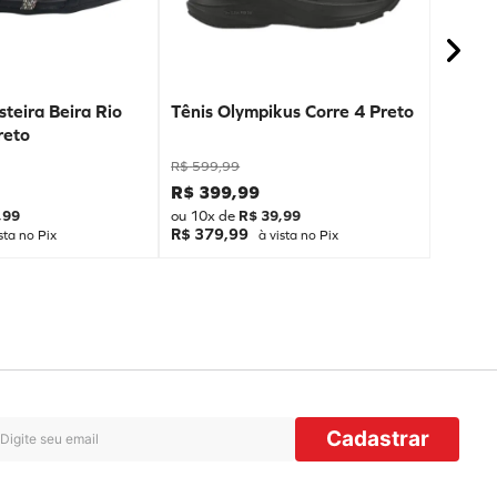
teira Beira Rio
Tênis Olympikus Corre 4 Preto
reto
R$
599
,
99
R$
399
,
99
,
99
ou
10
x de
R$
39
,
99
R$ 379,99
sta no Pix
à vista no Pix
Cadastrar