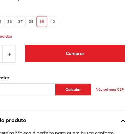
5
36
37
38
39
40
edidas
＋
Comprar
Não sei meu CEP
do produto
steira Moleca é perfeito para quem busca conforto 