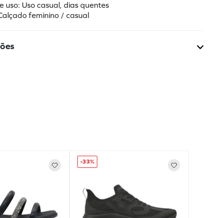
e uso: Uso casual, dias quentes
Calçado feminino / casual
ções
-
33%