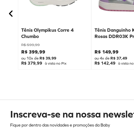
Tênis Olympikus Corre 4
Tênis Danguinho 
Chumbo
Rosas DDR03K Pr
R$
599
,
99
R$
399
,
99
R$
149
,
99
ou
10
x de
R$
39
,
99
ou
4
x de
R$
37
,
49
R$ 379,99
R$ 142,49
à vista no Pix
à vista no
Inscreva-se na nossa newsle
Fique por dentro das novidades e promoções da Baby