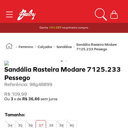
Ganhe
10% OFF
na primeira compra.
Sandália Rasteira Modare
Feminino
Calçados
Sandálias
7125.233 Pessego
Sandália Rasteira Modare 7125.233
Pessego
Referência
:
98g48899
R$
109
,
99
Ou
3
x de
R$
36
,
66
sem juros
34
35
36
37
38
39
40