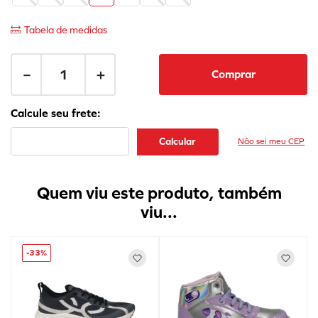
Tabela de medidas
－
＋
Comprar
Não sei meu CEP
Quem viu este produto, também
viu...
-
33%