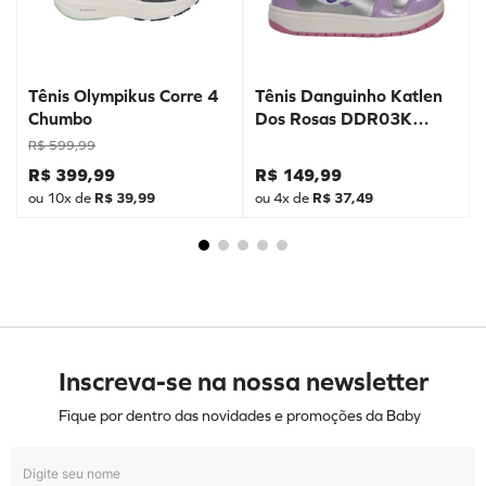
Tênis Olympikus Corre 4
Tênis Danguinho Katlen
Chumbo
Dos Rosas DDR03K
Prata
R$
599
,
99
R$
399
,
99
R$
149
,
99
ou
10
x de
R$
39
,
99
ou
4
x de
R$
37
,
49
Inscreva-se na nossa newsletter
Fique por dentro das novidades e promoções da Baby